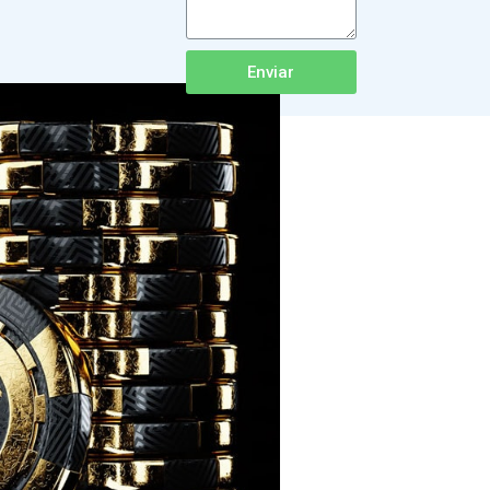
Enviar