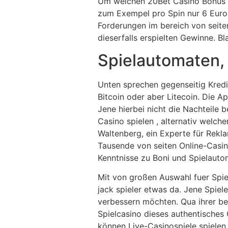
Um welchen 20Bet Casino Bonus u
zum Exempel pro Spin nur 6 Euro 
Forderungen im bereich von seiten
dieserfalls erspielten Gewinne. B
Spielautomaten, 
Unten sprechen gegenseitig Kredi
Bitcoin oder aber Litecoin. Die 
Jene hierbei nicht die Nachteile be
Casino spielen , alternativ welch
Waltenberg, ein Experte für Rekla
Tausende von seiten Online-Casin
Kenntnisse zu Boni und Spielauto
Mit von großen Auswahl fuer Spie
jack spieler etwas da. Jene Spiel
verbessern möchten. Qua ihrer ben
Spielcasino dieses authentisches 
können Live-Casinospiele spielen 