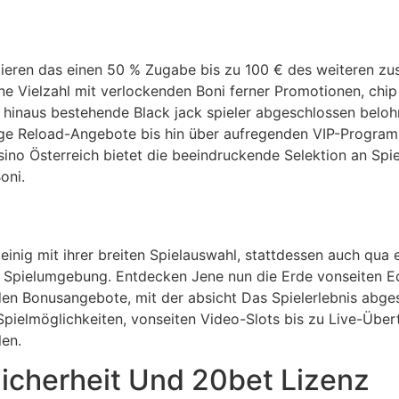
tieren das einen 50 % Zugabe bis zu 100 € des weiteren zus
e Vielzahl mit verlockenden Boni ferner Promotionen, chip
 hinaus bestehende Black jack spieler abgeschlossen belo
e Reload-Angebote bis hin über aufregenden VIP-Programme
sino Österreich bietet die beeindruckende Selektion an Spie
oni.
leinig mit ihrer breiten Spielauswahl, stattdessen auch qua
 Spielumgebung. Entdecken Jene nun die Erde vonseiten Ec
den Bonusangebote, mit der absicht Das Spielerlebnis abg
Spielmöglichkeiten, vonseiten Video-Slots bis zu Live-Übe
len.
icherheit Und 20bet Lizenz