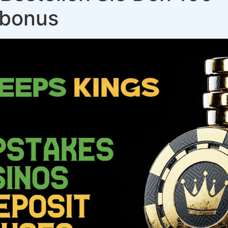
bonus