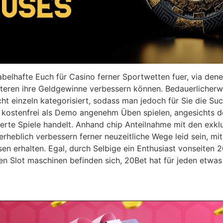
abelhafte Euch für Casino ferner Sportwetten fuer, via den
eren ihre Geldgewinne verbessern können. Bedauerlicherwe
cht einzeln kategorisiert, sodass man jedoch für Sie die Suc
 kostenfrei als Demo angenehm Üben spielen, angesichts de
ierte Spiele handelt. Anhand chip Anteilnahme mit den exk
erheblich verbessern ferner neuzeitliche Wege leid sein, mit
en erhalten. Egal, durch Selbige ein Enthusiast vonseiten 
nen Slot maschinen befinden sich, 20Bet hat für jeden etwa