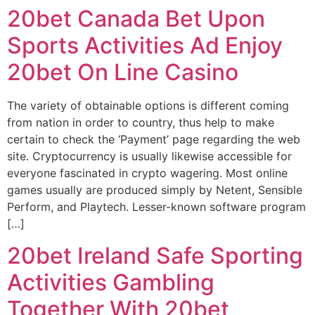
20bet Canada Bet Upon
Sports Activities Ad Enjoy
20bet On Line Casino
The variety of obtainable options is different coming
from nation in order to country, thus help to make
certain to check the ‘Payment’ page regarding the web
site. Cryptocurrency is usually likewise accessible for
everyone fascinated in crypto wagering. Most online
games usually are produced simply by Netent, Sensible
Perform, and Playtech. Lesser-known software program
[…]
20bet Ireland Safe Sporting
Activities Gambling
Together With 20bet