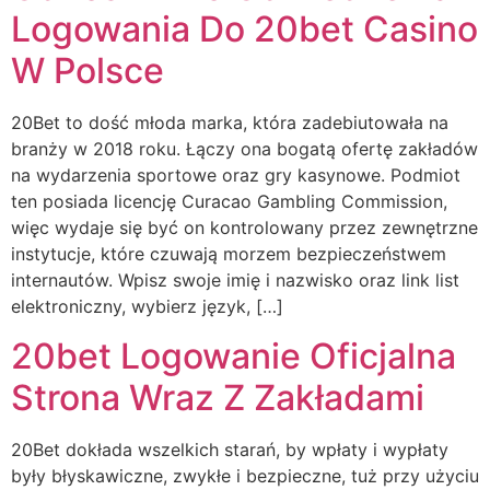
Logowania Do 20bet Casino
W Polsce
20Bet to dość młoda marka, która zadebiutowała na
branży w 2018 roku. Łączy ona bogatą ofertę zakładów
na wydarzenia sportowe oraz gry kasynowe. Podmiot
ten posiada licencję Curacao Gambling Commission,
więc wydaje się być on kontrolowany przez zewnętrzne
instytucje, które czuwają morzem bezpieczeństwem
internautów. Wpisz swoje imię i nazwisko oraz link list
elektroniczny, wybierz język, […]
20bet Logowanie Oficjalna
Strona Wraz Z Zakładami
20Bet dokłada wszelkich starań, by wpłaty i wypłaty
były błyskawiczne, zwykłe i bezpieczne, tuż przy użyciu