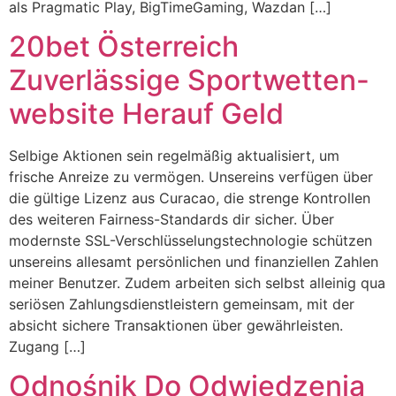
als Pragmatic Play, BigTimeGaming, Wazdan […]
20bet Österreich
Zuverlässige Sportwetten-
website Herauf Geld
Selbige Aktionen sein regelmäßig aktualisiert, um
frische Anreize zu vermögen. Unsereins verfügen über
die gültige Lizenz aus Curacao, die strenge Kontrollen
des weiteren Fairness-Standards dir sicher. Über
modernste SSL-Verschlüsselungstechnologie schützen
unsereins allesamt persönlichen und finanziellen Zahlen
meiner Benutzer. Zudem arbeiten sich selbst alleinig qua
seriösen Zahlungsdienstleistern gemeinsam, mit der
absicht sichere Transaktionen über gewährleisten.
Zugang […]
Odnośnik Do Odwiedzenia