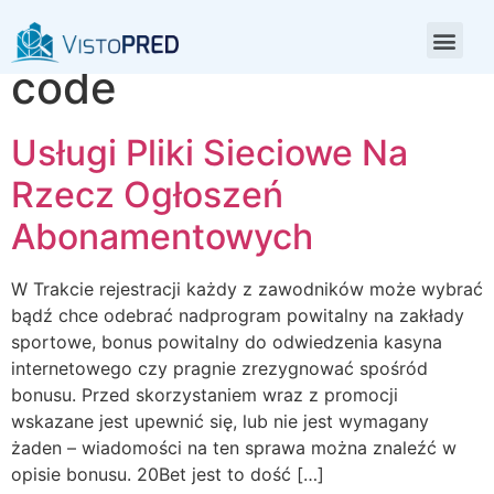
Tag:
20bet bonus
code
Usługi Pliki Sieciowe Na
Rzecz Ogłoszeń
Abonamentowych
W Trakcie rejestracji każdy z zawodników może wybrać
bądź chce odebrać nadprogram powitalny na zakłady
sportowe, bonus powitalny do odwiedzenia kasyna
internetowego czy pragnie zrezygnować spośród
bonusu. Przed skorzystaniem wraz z promocji
wskazane jest upewnić się, lub nie jest wymagany
żaden – wiadomości na ten sprawa można znaleźć w
opisie bonusu. 20Bet jest to dość […]