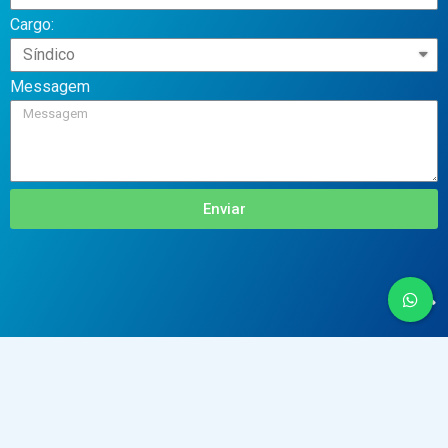
Cargo:
Messagem
Enviar
(24) 998773164
CNPJ: 41.698.166/0001-000