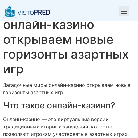
Загадочные миры
онлайн-казино
открываем новые
горизонты азартных
игр
Загадочные миры онлайн-казино открываем новые
горизонты азартных игр
Что такое онлайн-казино?
Онлайн-казино — это виртуальные версии
традиционных игорных заведений, которые
позволяют игрокам участвовать в азартных играх,