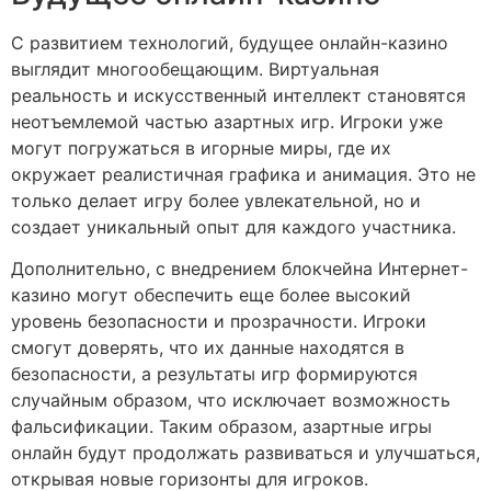
С развитием технологий, будущее онлайн-казино
выглядит многообещающим. Виртуальная
реальность и искусственный интеллект становятся
неотъемлемой частью азартных игр. Игроки уже
могут погружаться в игорные миры, где их
окружает реалистичная графика и анимация. Это не
только делает игру более увлекательной, но и
создает уникальный опыт для каждого участника.
Дополнительно, с внедрением блокчейна Интернет-
казино могут обеспечить еще более высокий
уровень безопасности и прозрачности. Игроки
смогут доверять, что их данные находятся в
безопасности, а результаты игр формируются
случайным образом, что исключает возможность
фальсификации. Таким образом, азартные игры
онлайн будут продолжать развиваться и улучшаться,
открывая новые горизонты для игроков.