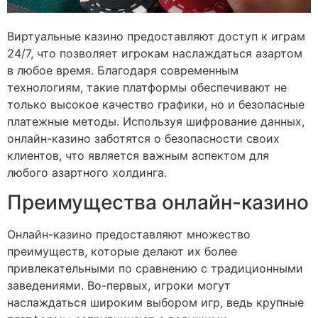
Виртуальные казино предоставляют доступ к играм
24/7, что позволяет игрокам наслаждаться азартом
в любое время. Благодаря современным
технологиям, такие платформы обеспечивают не
только высокое качество графики, но и безопасные
платежные методы. Используя шифрование данных,
онлайн-казино заботятся о безопасности своих
клиентов, что является важным аспектом для
любого азартного холдинга.
Преимущества онлайн-казино
Онлайн-казино предоставляют множество
преимуществ, которые делают их более
привлекательными по сравнению с традиционными
заведениями. Во-первых, игроки могут
наслаждаться широким выбором игр, ведь крупные