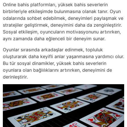
Online bahis platformları, yüksek bahis severlerin
birbirleriyle etkileşimde bulunmasına olanak tanır. Oyun
odalarında sohbet edebilmek, deneyimleri paylaşmak ve
stratejiler geliştirmek, deneyimini daha da zenginleştirir.
Sosyal etkileşim, oyuncuların motivasyonunu artırırken,
aynı zamanda daha eğlenceli bir deneyim sunar.
Oyunlar sırasında arkadaşlar edinmek, topluluk
oluşturarak daha keyifli anlar yaşanmasına yardımcı olur.
Bu tür sosyal dinamikler, yüksek bahis severlerin
oyunlara olan bağlılıklarını artırırken, deneyimini de
derinleştirir.