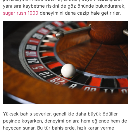
yanı sıra kaybetme riskini de göz önünde bulundurarak,
sugar rush 1000
deneyimini daha cazip hale getirirler.
Yüksek bahis severler, genellikle daha büyük ödüller
peşinde koşarken, deneyimi onlara hem eğlence hem de
heyecan sunar. Bu tür bahislerde, hızlı karar verme