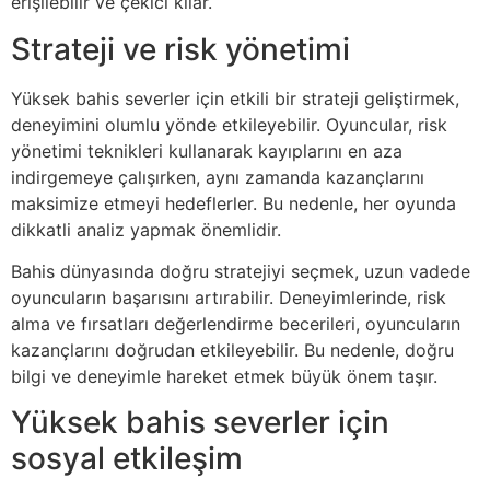
erişilebilir ve çekici kılar.
Strateji ve risk yönetimi
Yüksek bahis severler için etkili bir strateji geliştirmek,
deneyimini olumlu yönde etkileyebilir. Oyuncular, risk
yönetimi teknikleri kullanarak kayıplarını en aza
indirgemeye çalışırken, aynı zamanda kazançlarını
maksimize etmeyi hedeflerler. Bu nedenle, her oyunda
dikkatli analiz yapmak önemlidir.
Bahis dünyasında doğru stratejiyi seçmek, uzun vadede
oyuncuların başarısını artırabilir. Deneyimlerinde, risk
alma ve fırsatları değerlendirme becerileri, oyuncuların
kazançlarını doğrudan etkileyebilir. Bu nedenle, doğru
bilgi ve deneyimle hareket etmek büyük önem taşır.
Yüksek bahis severler için
sosyal etkileşim