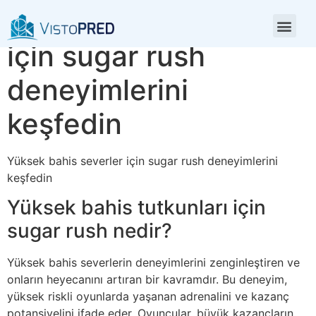
Yüksek bahis severler
için sugar rush
deneyimlerini
keşfedin
Yüksek bahis severler için sugar rush deneyimlerini
keşfedin
Yüksek bahis tutkunları için
sugar rush nedir?
Yüksek bahis severlerin deneyimlerini zenginleştiren ve
onların heyecanını artıran bir kavramdır. Bu deneyim,
yüksek riskli oyunlarda yaşanan adrenalini ve kazanç
potansiyelini ifade eder. Oyuncular, büyük kazançların