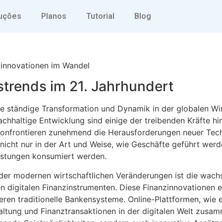
che Trends und Finanzin
uções
Planos
Tutorial
Blog
zinnovationen im Wandel
strends im 21. Jahrhundert
ine ständige Transformation und Dynamik in der globalen Wi
 nachhaltige Entwicklung sind einige der treibenden Kräfte h
konfrontieren zunehmend die Herausforderungen neuer Techn
nicht nur in der Art und Weise, wie Geschäfte geführt werd
istungen konsumiert werden.
t der modernen wirtschaftlichen Veränderungen ist die wa
 digitalen Finanzinstrumenten. Diese Finanzinnovationen 
eren traditionelle Bankensysteme. Online-Plattformen, wie
haltung und Finanztransaktionen in der digitalen Welt zusa