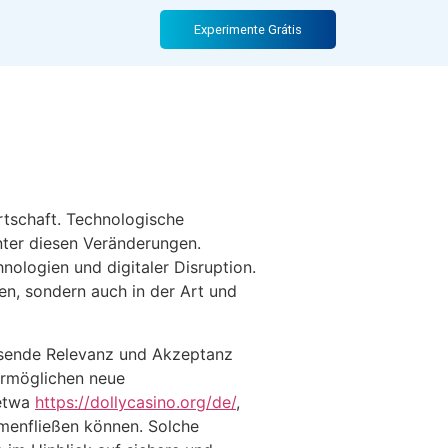
novationen im
Experimente Grátis
rtschaft. Technologische
inter diesen Veränderungen.
ologien und digitaler Disruption.
en, sondern auch in der Art und
chsende Relevanz und Akzeptanz
ermöglichen neue
 etwa
https://dollycasino.org/de/
,
mmenfließen können. Solche