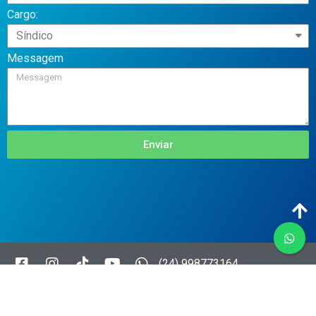
Cargo:
Messagem
Enviar
(24) 998773164
CNPJ: 41.698.166/0001-000