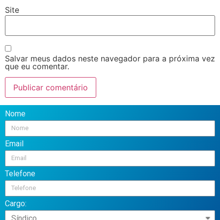
Site
Salvar meus dados neste navegador para a próxima vez
que eu comentar.
Nome
Email
Telefone
Cargo: