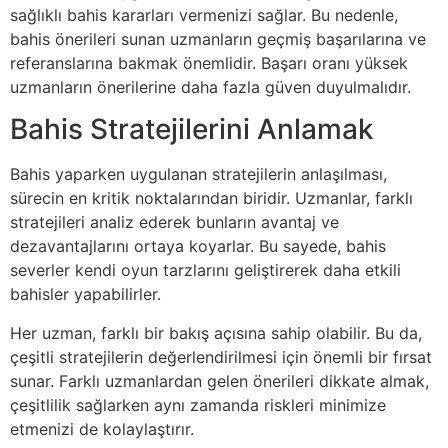
sağlıklı bahis kararları vermenizi sağlar. Bu nedenle,
bahis önerileri sunan uzmanların geçmiş başarılarına ve
referanslarına bakmak önemlidir. Başarı oranı yüksek
uzmanların önerilerine daha fazla güven duyulmalıdır.
Bahis Stratejilerini Anlamak
Bahis yaparken uygulanan stratejilerin anlaşılması,
sürecin en kritik noktalarından biridir. Uzmanlar, farklı
stratejileri analiz ederek bunların avantaj ve
dezavantajlarını ortaya koyarlar. Bu sayede, bahis
severler kendi oyun tarzlarını geliştirerek daha etkili
bahisler yapabilirler.
Her uzman, farklı bir bakış açısına sahip olabilir. Bu da,
çeşitli stratejilerin değerlendirilmesi için önemli bir fırsat
sunar. Farklı uzmanlardan gelen önerileri dikkate almak,
çeşitlilik sağlarken aynı zamanda riskleri minimize
etmenizi de kolaylaştırır.