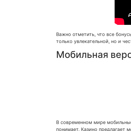
Важно отметить, что все бонус
только увлекательной, но и чес
Мобильная вер
В современном мире мобильные
понимает. Казино предлагает 