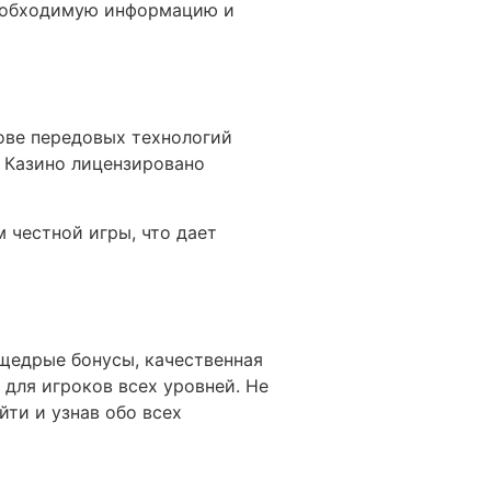
необходимую информацию и
нове передовых технологий
 Казино лицензировано
 честной игры, что дает
 щедрые бонусы, качественная
для игроков всех уровней. Не
йти и узнав обо всех