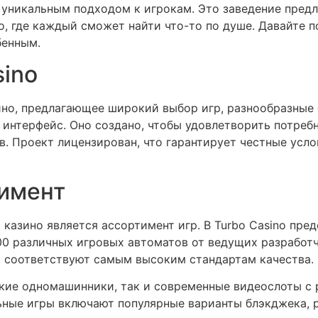
уникальным подходом к игрокам. Это заведение предл
о, где каждый сможет найти что-то по душе. Давайте 
бенным.
sino
зино, предлагающее широкий выбор игр, разнообразные
интерфейс. Оно создано, чтобы удовлетворить потребн
. Проект лицензирован, что гарантирует честные усло
тимент
о казино является ассортимент игр. В Turbo Casino пре
00 различных игровых автоматов от ведущих разработчи
g, соответствуют самым высоким стандартам качества.
кие одномашинники, так и современные видеослоты с
ные игры включают популярные варианты блэкджека, ру