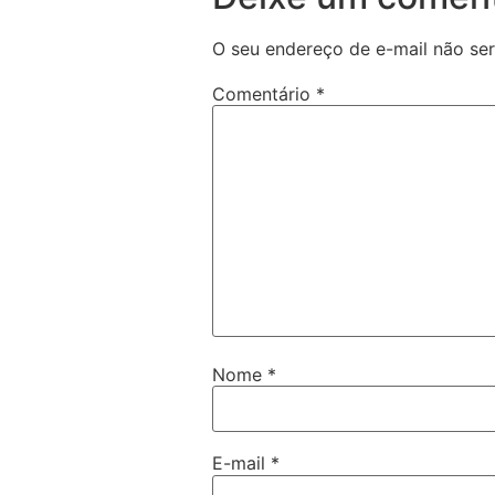
O seu endereço de e-mail não ser
Comentário
*
Nome
*
E-mail
*