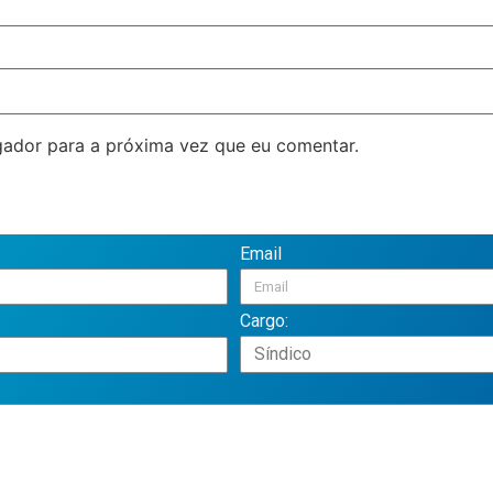
ador para a próxima vez que eu comentar.
Email
Cargo: