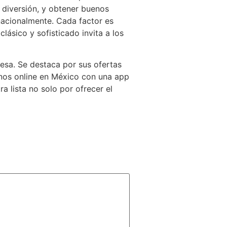
e diversión, y obtener buenos
nacionalmente. Cada factor es
lásico y sofisticado invita a los
esa. Se destaca por sus ofertas
inos online en México con una app
 lista no solo por ofrecer el