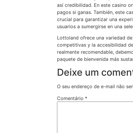
así credibilidad. En este casino 
pagos si ganas. También, este ca
crucial para garantizar una experi
usuarios a sumergirse en una sel
Lottoland ofrece una variedad de
competitivas y la accesibilidad d
realmente recomendable, debemos 
paquete de bienvenida más sustanc
Deixe um coment
O seu endereço de e-mail não ser
Comentário
*