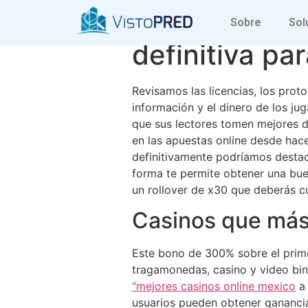
Top 10 mejor
Sobre
Sol
definitiva pa
Revisamos las licencias, los proto
información y el dinero de los ju
que sus lectores tomen mejores d
en las apuestas online desde hac
definitivamente podríamos destac
forma te permite obtener una bue
un rollover de x30 que deberás c
Casinos que más
Este bono de 300% sobre el prime
tragamonedas, casino y video bing
"mejores casinos online mexico
a 
usuarios pueden obtener ganancia