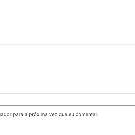
ador para a próxima vez que eu comentar.