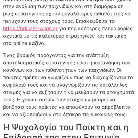
στην ανάλυση των παιχνιδιών και στη διαμόρφωση
μιας στρατηγικής έχουν μεγαλύτερες πιθανότητες να
πετύχουν τους στόχους τους. Επισκεφθείτε το
https://brilliant-wilds.gr
για περισσότερες πληροφορίες
σχετικά με τις καλύτερες στρατηγικές και τακτικές
στα online καζίνο.
Ένας βασικός παράγοντας για την ανάπτυξη
αποτελεσματικής στρατηγικής είναι η κατανόηση των
κανόνων και των πιθανοτήτων των παιχνιδιών. Οι
παίκτες πρέπει να γνωρίζουν πώς να διαχειρίζονται το
κεφάλαιό τους και να αναγνωρίζουν τις κατάλληλες
στιγμές για να αυξήσουν ή να μειώσουν τα στοιχήματά
τους. Η γνώση αυτών των στοιχείων μπορεί να
βοηθήσει τους παίκτες να αποφύγουν τα απρόβλεπτα
και να αξιοποιήσουν στο έπακρο τις ευκαιρίες τους.
Η Ψυχολογία του Παίκτη και η
Επίδρασή της στην Επιτυχία