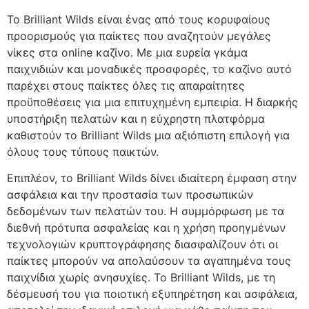
Το Brilliant Wilds είναι ένας από τους κορυφαίους
προορισμούς για παίκτες που αναζητούν μεγάλες
νίκες στα online καζίνο. Με μια ευρεία γκάμα
παιχνιδιών και μοναδικές προσφορές, το καζίνο αυτό
παρέχει στους παίκτες όλες τις απαραίτητες
προϋποθέσεις για μια επιτυχημένη εμπειρία. Η διαρκής
υποστήριξη πελατών και η εύχρηστη πλατφόρμα
καθιστούν το Brilliant Wilds μια αξιόπιστη επιλογή για
όλους τους τύπους παικτών.
Επιπλέον, το Brilliant Wilds δίνει ιδιαίτερη έμφαση στην
ασφάλεια και την προστασία των προσωπικών
δεδομένων των πελατών του. Η συμμόρφωση με τα
διεθνή πρότυπα ασφαλείας και η χρήση προηγμένων
τεχνολογιών κρυπτογράφησης διασφαλίζουν ότι οι
παίκτες μπορούν να απολαύσουν τα αγαπημένα τους
παιχνίδια χωρίς ανησυχίες. Το Brilliant Wilds, με τη
δέσμευσή του για ποιοτική εξυπηρέτηση και ασφάλεια,