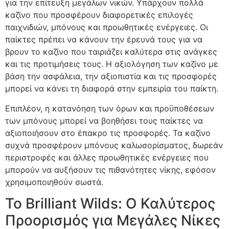
για την επίτευξη μεγάλων νικών. Υπάρχουν πολλά
καζίνο που προσφέρουν διαφορετικές επιλογές
παιχνιδιών, μπόνους και προωθητικές ενέργειες. Οι
παίκτες πρέπει να κάνουν την έρευνά τους για να
βρουν το καζίνο που ταιριάζει καλύτερα στις ανάγκες
και τις προτιμήσεις τους. Η αξιολόγηση των καζίνο με
βάση την ασφάλεια, την αξιοπιστία και τις προσφορές
μπορεί να κάνει τη διαφορά στην εμπειρία του παίκτη.
Επιπλέον, η κατανόηση των όρων και προϋποθέσεων
των μπόνους μπορεί να βοηθήσει τους παίκτες να
αξιοποιήσουν στο έπακρο τις προσφορές. Τα καζίνο
συχνά προσφέρουν μπόνους καλωσορίσματος, δωρεάν
περιστροφές και άλλες προωθητικές ενέργειες που
μπορούν να αυξήσουν τις πιθανότητες νίκης, εφόσον
χρησιμοποιηθούν σωστά.
Το Brilliant Wilds: Ο Καλύτερος
Προορισμός για Μεγάλες Νίκες