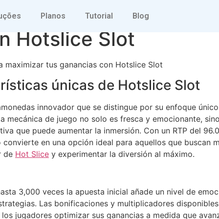
nzadas de juego para m
uções
Planos
Tutorial
Blog
n Hotslice Slot
 maximizar tus ganancias con Hotslice Slot
ísticas únicas de Hotslice Slot
amonedas innovador que se distingue por su enfoque único a
sta mecánica de juego no solo es fresca y emocionante, sin
ctiva que puede aumentar la inmersión. Con un RTP del 96.
lo convierte en una opción ideal para aquellos que buscan
r de
Hot Slice
y experimentar la diversión al máximo.
asta 3,000 veces la apuesta inicial añade un nivel de emo
strategias. Las bonificaciones y multiplicadores disponible
a los jugadores optimizar sus ganancias a medida que avan