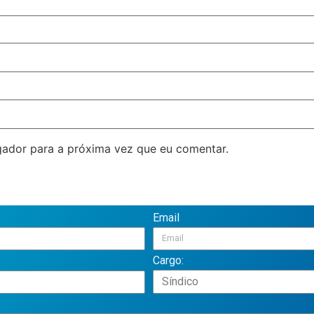
ador para a próxima vez que eu comentar.
Email
Cargo: