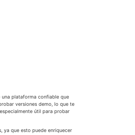
e una plataforma confiable que
probar versiones demo, lo que te
 especialmente útil para probar
s, ya que esto puede enriquecer