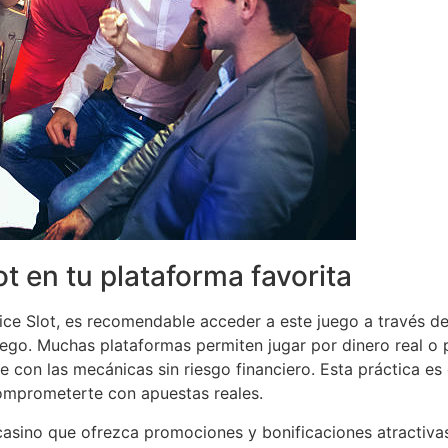
ot en tu plataforma favorita
lice Slot, es recomendable acceder a este juego a través d
ego. Muchas plataformas permiten jugar por dinero real o 
te con las mecánicas sin riesgo financiero. Esta práctica es
comprometerte con apuestas reales.
casino que ofrezca promociones y bonificaciones atractiva