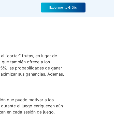
aximizar tus
Experimente Grátis
l “cortar” frutas, en lugar de
o que también ofrece a los
05%, las probabilidades de ganar
 maximizar sus ganancias. Además,
ción que puede motivar a los
s durante el juego enriquecen aún
zan en cada sesión de juego.