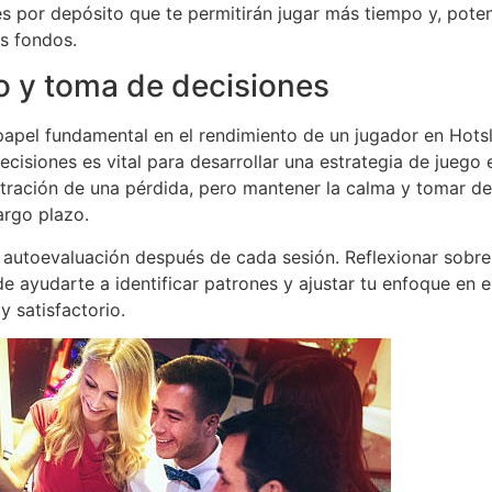
ones por depósito que te permitirán jugar más tiempo y, pot
os fondos.
go y toma de decisiones
 papel fundamental en el rendimiento de un jugador en Hot
cisiones es vital para desarrollar una estrategia de juego ex
rustración de una pérdida, pero mantener la calma y tomar 
largo plazo.
 autoevaluación después de cada sesión. Reflexionar sobre 
e ayudarte a identificar patrones y ajustar tu enfoque en e
y satisfactorio.