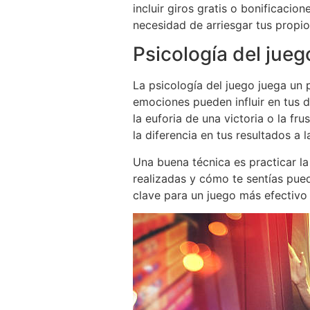
incluir giros gratis o bonificaci
necesidad de arriesgar tus propi
Psicología del jue
La psicología del juego juega un
emociones pueden influir en tus de
la euforia de una victoria o la f
la diferencia en tus resultados a 
Una buena técnica es practicar la
realizadas y cómo te sentías pued
clave para un juego más efectivo 