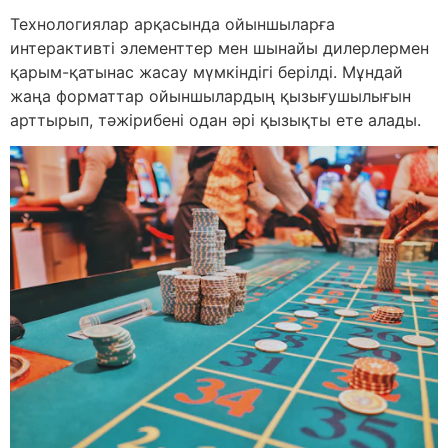
Технологиялар арқасында ойыншыларға
интерактивті элементтер мен шынайы дилерлермен
қарым-қатынас жасау мүмкіндігі берілді. Мұндай
жаңа форматтар ойыншылардың қызығушылығын
арттырып, тәжірибені одан әрі қызықты ете алады.