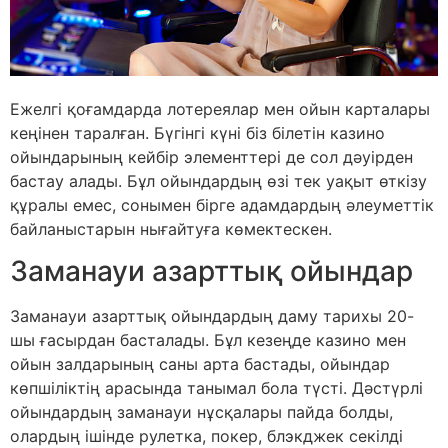
Ежелгі қоғамдарда лотереялар мен ойын карталары
кеңінен таралған. Бүгінгі күні біз білетін казино
ойындарының кейбір элементтері де сол дәуірден
бастау алады. Бұл ойындардың өзі тек уақыт өткізу
құралы емес, сонымен бірге адамдардың әлеуметтік
байланыстарын нығайтуға көмектескен.
Заманауи азарттық ойындар
Заманауи азарттық ойындардың даму тарихы 20-
шы ғасырдан басталады. Бұл кезеңде казино мен
ойын залдарының саны арта бастады, ойындар
көпшіліктің арасында танымал бола түсті. Дәстүрлі
ойындардың заманауи нұсқалары пайда болды,
олардың ішінде рулетка, покер, блэкджек секілді