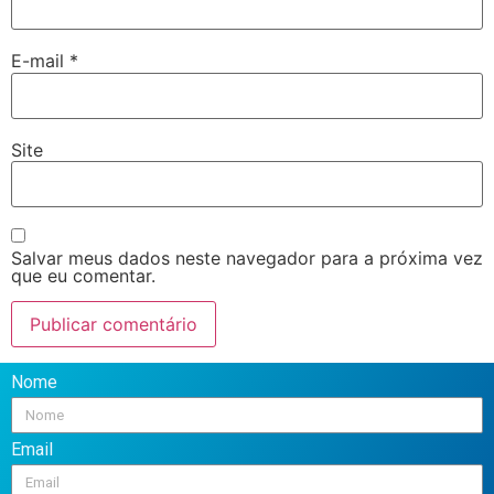
E-mail
*
Site
Salvar meus dados neste navegador para a próxima vez
que eu comentar.
Nome
Email