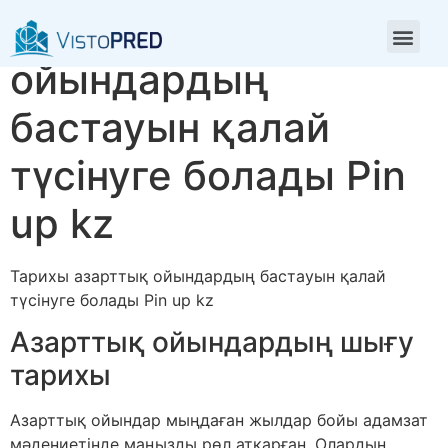
Тарихы азарттық
ойындардың
бастауын қалай
түсінуге болады Pin
up kz
Тарихы азарттық ойындардың бастауын қалай
түсінуге болады Pin up kz
Азарттық ойындардың шығу
тарихы
Азарттық ойындар мыңдаған жылдар бойы адамзат
мәдениетінде маңызды рөл атқарған. Олардың