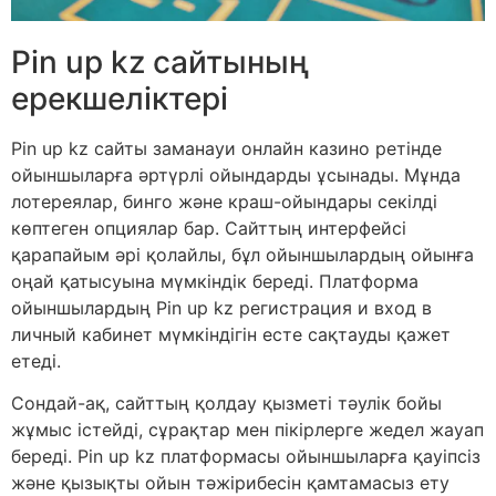
Pin up kz сайтының
ерекшеліктері
Pin up kz сайты заманауи онлайн казино ретінде
ойыншыларға әртүрлі ойындарды ұсынады. Мұнда
лотереялар, бинго және краш-ойындары секілді
көптеген опциялар бар. Сайттың интерфейсі
қарапайым әрі қолайлы, бұл ойыншылардың ойынға
оңай қатысуына мүмкіндік береді. Платформа
ойыншылардың Pin up kz регистрация и вход в
личный кабинет мүмкіндігін есте сақтауды қажет
етеді.
Сондай-ақ, сайттың қолдау қызметі тәулік бойы
жұмыс істейді, сұрақтар мен пікірлерге жедел жауап
береді. Pin up kz платформасы ойыншыларға қауіпсіз
және қызықты ойын тәжірибесін қамтамасыз ету