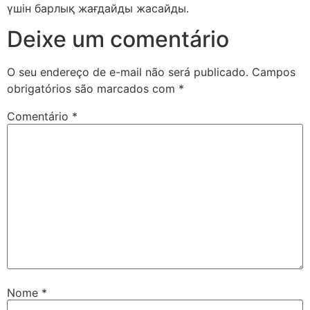
үшін барлық жағдайды жасайды.
Deixe um comentário
O seu endereço de e-mail não será publicado.
Campos
obrigatórios são marcados com
*
Comentário
*
Nome
*