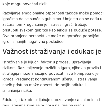
koje mogu povećati rizik.
Razvijanje emocionalne otpornosti takođe može pomoći
igračima da se suoče s gubicima. Umjesto da se nađu u
začaranom krugu sumnje i stresa, igrači trebaju
pristupiti svakom gubitku kao lekciji za buduće poteze.
Ova promjena perspektive može dugoročno poboljšati
igre i smanjiti negativne posledice.
Važnost istraživanja i edukacije
Istraživanje je ključni faktor u procesu upravljanja
rizikom. Razumijevanje različitih igara, njihovih pravila i
strategija može značajno povećati nivo kompetencije
igrača. Predanost kontinuiranom učenju i istraživanju
novih pristupa može dovesti do boljih odluka i
smanjenja rizika.
Edukacija takođe uključuje upoznavanje sa zakonima i
regulativama koje se odnose na igre na sreću.