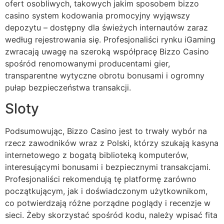
ofert osobliwych, takowych jakim sposobem bizzo
casino system kodowania promocyjny wyjąwszy
depozytu – dostępny dla świeżych internautów zaraz
według rejestrowania się. Profesjonaliści rynku iGaming
zwracają uwagę na szeroką współpracę Bizzo Casino
spośród renomowanymi producentami gier,
transparentne wytyczne obrotu bonusami i ogromny
pułap bezpieczeństwa transakcji.
Sloty
Podsumowując, Bizzo Casino jest to trwały wybór na
rzecz zawodników wraz z Polski, którzy szukają kasyna
internetowego z bogatą biblioteką komputerów,
interesującymi bonusami i bezpiecznymi transakcjami.
Profesjonaliści rekomendują tę platformę zarówno
początkującym, jak i doświadczonym użytkownikom,
co potwierdzają różne porządne poglądy i recenzje w
sieci. Żeby skorzystać spośród kodu, należy wpisać fita