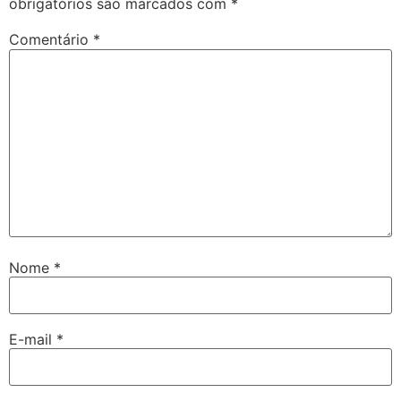
obrigatórios são marcados com
*
Comentário
*
Nome
*
E-mail
*