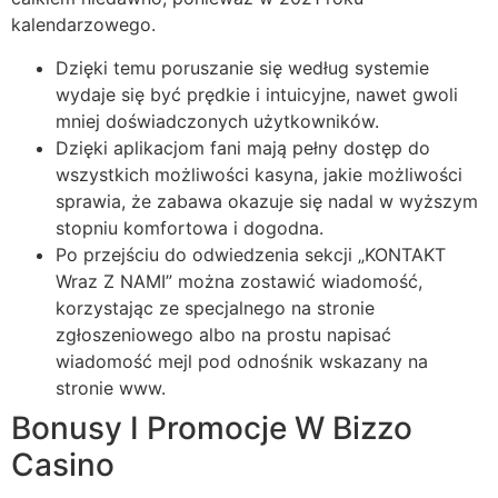
kalendarzowego.
Dzięki temu poruszanie się według systemie
wydaje się być prędkie i intuicyjne, nawet gwoli
mniej doświadczonych użytkowników.
Dzięki aplikacjom fani mają pełny dostęp do
wszystkich możliwości kasyna, jakie możliwości
sprawia, że zabawa okazuje się nadal w wyższym
stopniu komfortowa i dogodna.
Po przejściu do odwiedzenia sekcji „KONTAKT
Wraz Z NAMI” można zostawić wiadomość,
korzystając ze specjalnego na stronie
zgłoszeniowego albo na prostu napisać
wiadomość mejl pod odnośnik wskazany na
stronie www.
Bonusy I Promocje W Bizzo
Casino