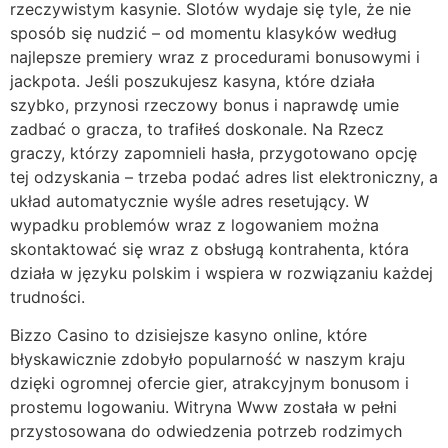
rzeczywistym kasynie. Slotów wydaje się tyle, że nie
sposób się nudzić – od momentu klasyków według
najlepsze premiery wraz z procedurami bonusowymi i
jackpota. Jeśli poszukujesz kasyna, które działa
szybko, przynosi rzeczowy bonus i naprawdę umie
zadbać o gracza, to trafiłeś doskonale. Na Rzecz
graczy, którzy zapomnieli hasła, przygotowano opcję
tej odzyskania – trzeba podać adres list elektroniczny, a
układ automatycznie wyśle adres resetujący. W
wypadku problemów wraz z logowaniem można
skontaktować się wraz z obsługą kontrahenta, która
działa w języku polskim i wspiera w rozwiązaniu każdej
trudności.
Bizzo Casino to dzisiejsze kasyno online, które
błyskawicznie zdobyło popularność w naszym kraju
dzięki ogromnej ofercie gier, atrakcyjnym bonusom i
prostemu logowaniu. Witryna Www została w pełni
przystosowana do odwiedzenia potrzeb rodzimych