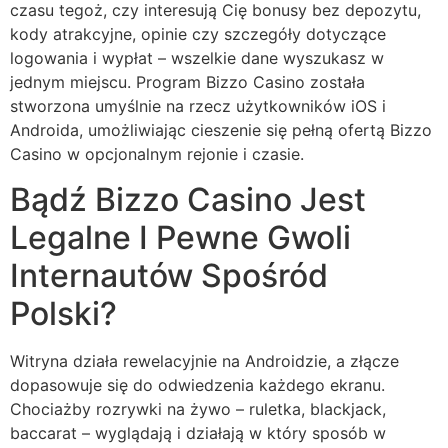
czasu tegoż, czy interesują Cię bonusy bez depozytu,
kody atrakcyjne, opinie czy szczegóły dotyczące
logowania i wypłat – wszelkie dane wyszukasz w
jednym miejscu. Program Bizzo Casino została
stworzona umyślnie na rzecz użytkowników iOS i
Androida, umożliwiając cieszenie się pełną ofertą Bizzo
Casino w opcjonalnym rejonie i czasie.
Bądź Bizzo Casino Jest
Legalne I Pewne Gwoli
Internautów Spośród
Polski?
Witryna działa rewelacyjnie na Androidzie, a złącze
dopasowuje się do odwiedzenia każdego ekranu.
Chociażby rozrywki na żywo – ruletka, blackjack,
baccarat – wyglądają i działają w który sposób w