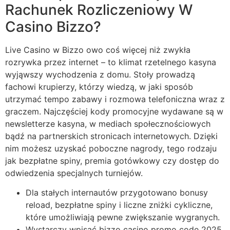
Rachunek Rozliczeniowy W
Casino Bizzo?
Live Casino w Bizzo owo coś więcej niż zwykła
rozrywka przez internet – to klimat rzetelnego kasyna
wyjąwszy wychodzenia z domu. Stoły prowadzą
fachowi krupierzy, którzy wiedzą, w jaki sposób
utrzymać tempo zabawy i rozmowa telefoniczna wraz z
graczem. Najczęściej kody promocyjne wydawane są w
newsletterze kasyna, w mediach społecznościowych
bądź na partnerskich stronicach internetowych. Dzięki
nim możesz uzyskać poboczne nagrody, tego rodzaju
jak bezpłatne spiny, premia gotówkowy czy dostęp do
odwiedzenia specjalnych turniejów.
Dla stałych internautów przygotowano bonusy
reload, bezpłatne spiny i liczne zniżki cykliczne,
które umożliwiają pewne zwiększanie wygranych.
Wystarczy wpisać bizzo casino promo code 2025