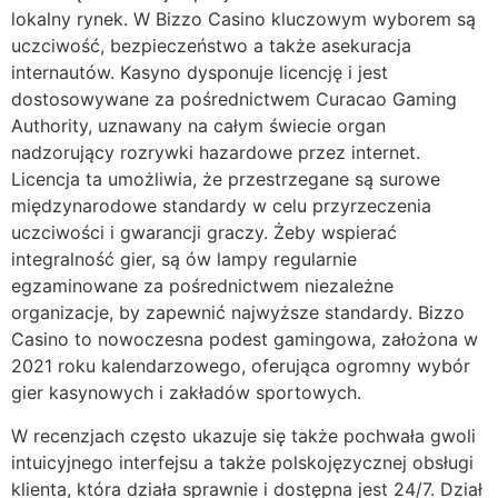
lokalny rynek. W Bizzo Casino kluczowym wyborem są
uczciwość, bezpieczeństwo a także asekuracja
internautów. Kasyno dysponuje licencję i jest
dostosowywane za pośrednictwem Curacao Gaming
Authority, uznawany na całym świecie organ
nadzorujący rozrywki hazardowe przez internet.
Licencja ta umożliwia, że przestrzegane są surowe
międzynarodowe standardy w celu przyrzeczenia
uczciwości i gwarancji graczy. Żeby wspierać
integralność gier, są ów lampy regularnie
egzaminowane za pośrednictwem niezależne
organizacje, by zapewnić najwyższe standardy. Bizzo
Casino to nowoczesna podest gamingowa, założona w
2021 roku kalendarzowego, oferująca ogromny wybór
gier kasynowych i zakładów sportowych.
W recenzjach często ukazuje się także pochwała gwoli
intuicyjnego interfejsu a także polskojęzycznej obsługi
klienta, która działa sprawnie i dostępna jest 24/7. Dział