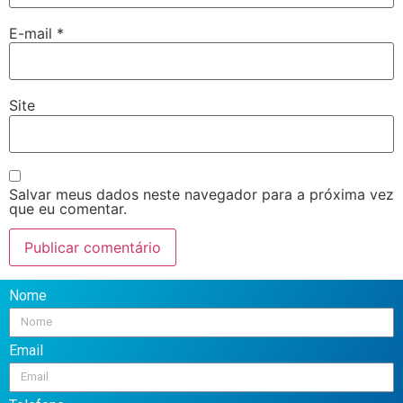
E-mail
*
Site
Salvar meus dados neste navegador para a próxima vez
que eu comentar.
Nome
Email