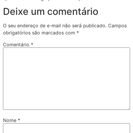
Deixe um comentário
O seu endereço de e-mail não será publicado.
Campos
obrigatórios são marcados com
*
Comentário
*
Nome
*