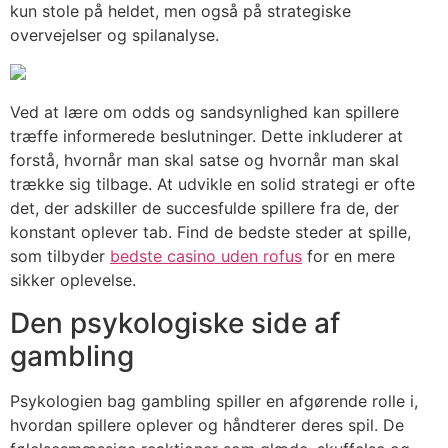
kun stole på heldet, men også på strategiske
overvejelser og spilanalyse.
Ved at lære om odds og sandsynlighed kan spillere
træffe informerede beslutninger. Dette inkluderer at
forstå, hvornår man skal satse og hvornår man skal
trække sig tilbage. At udvikle en solid strategi er ofte
det, der adskiller de succesfulde spillere fra de, der
konstant oplever tab. Find de bedste steder at spille,
som tilbyder
bedste casino uden rofus
for en mere
sikker oplevelse.
Den psykologiske side af
gambling
Psykologien bag gambling spiller en afgørende rolle i,
hvordan spillere oplever og håndterer deres spil. De