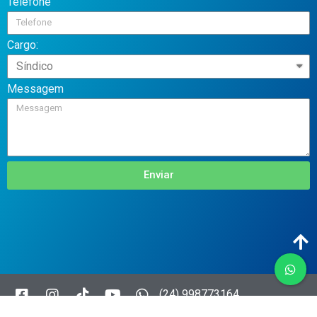
Telefone
Cargo:
Messagem
Enviar
(24) 998773164