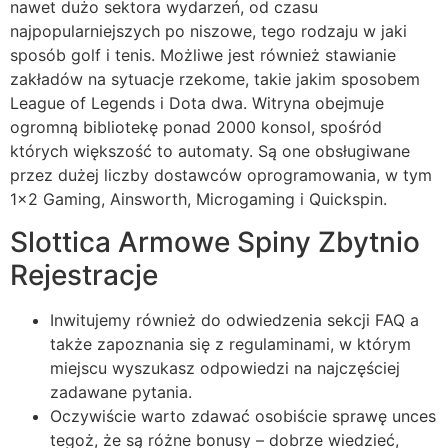
nawet dużo sektora wydarzeń, od czasu
najpopularniejszych po niszowe, tego rodzaju w jaki
sposób golf i tenis. Możliwe jest również stawianie
zakładów na sytuacje rzekome, takie jakim sposobem
League of Legends i Dota dwa. Witryna obejmuje
ogromną bibliotekę ponad 2000 konsol, spośród
których większość to automaty. Są one obsługiwane
przez dużej liczby dostawców oprogramowania, w tym
1×2 Gaming, Ainsworth, Microgaming i Quickspin.
Slottica Armowe Spiny Zbytnio
Rejestracje
Inwitujemy również do odwiedzenia sekcji FAQ a
także zapoznania się z regulaminami, w którym
miejscu wyszukasz odpowiedzi na najczęściej
zadawane pytania.
Oczywiście warto zdawać osobiście sprawę unces
tegoż, że są różne bonusy – dobrze wiedzieć,