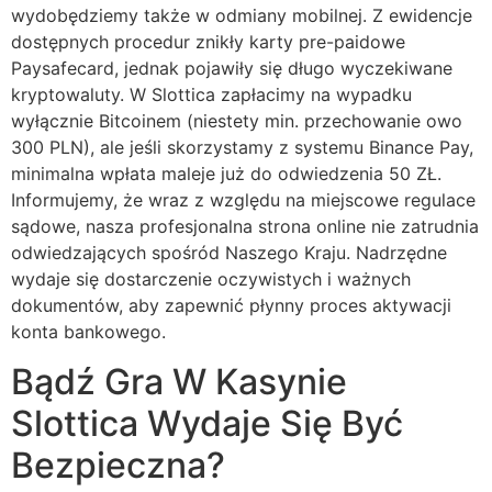
wydobędziemy także w odmiany mobilnej. Z ewidencje
dostępnych procedur znikły karty pre-paidowe
Paysafecard, jednak pojawiły się długo wyczekiwane
kryptowaluty. W Slottica zapłacimy na wypadku
wyłącznie Bitcoinem (niestety min. przechowanie owo
300 PLN), ale jeśli skorzystamy z systemu Binance Pay,
minimalna wpłata maleje już do odwiedzenia 50 ZŁ.
Informujemy, że wraz z względu na miejscowe regulace
sądowe, nasza profesjonalna strona online nie zatrudnia
odwiedzających spośród Naszego Kraju. Nadrzędne
wydaje się dostarczenie oczywistych i ważnych
dokumentów, aby zapewnić płynny proces aktywacji
konta bankowego.
Bądź Gra W Kasynie
Slottica Wydaje Się Być
Bezpieczna?