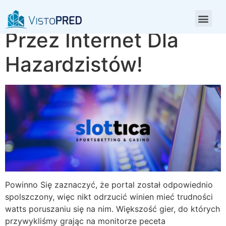
Najlepsze Kasyno
Przez Internet Dla
Hazardzistów!
Powinno Się zaznaczyć, że portal został odpowiednio
spolszczony, więc nikt odrzucić winien mieć trudności
watts poruszaniu się na nim. Większość gier, do których
przywykliśmy grając na monitorze peceta