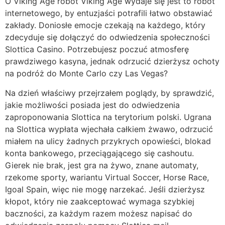
O Viking Age robot Viking Age wydaje się jest to robot
internetowego, by entuzjaści potrafili łatwo obstawiać
zakłady. Doniosłe emocje czekają na każdego, który
zdecyduje się dołączyć do odwiedzenia społeczności
Slottica Casino. Potrzebujesz poczuć atmosferę
prawdziwego kasyna, jednak odrzucić dzierżysz ochoty
na podróż do Monte Carlo czy Las Vegas?
Na dzień właściwy przejrzałem poglądy, by sprawdzić,
jakie możliwości posiada jest do odwiedzenia
zaproponowania Slottica na terytorium polski. Ugrana
na Slottica wypłata wjechała całkiem żwawo, odrzucić
miałem na ulicy żadnych przykrych opowieści, blokad
konta bankowego, przeciągającego się cashoutu.
Gierek nie brak, jest gra na żywo, znane automaty,
rzekome sporty, wariantu Virtual Soccer, Horse Race,
Igoal Spain, więc nie mogę narzekać. Jeśli dzierżysz
kłopot, który nie zaakceptować wymaga szybkiej
baczności, za każdym razem możesz napisać do