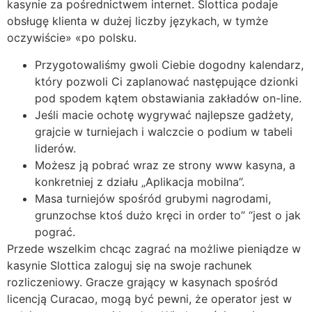
kasynie za pośrednictwem internet. Slottica podaje
obsługę klienta w dużej liczby językach, w tymże
oczywiście» «po polsku.
Przygotowaliśmy gwoli Ciebie dogodny kalendarz,
który pozwoli Ci zaplanować następujące dzionki
pod spodem kątem obstawiania zakładów on-line.
Jeśli macie ochotę wygrywać najlepsze gadżety,
grajcie w turniejach i walczcie o podium w tabeli
liderów.
Możesz ją pobrać wraz ze strony www kasyna, a
konkretniej z działu „Aplikacja mobilna”.
Masa turniejów spośród grubymi nagrodami,
grunzochse ktoś dużo kręci in order to” “jest o jak
pograć.
Przede wszelkim chcąc zagrać na możliwe pieniądze w
kasynie Slottica zaloguj się na swoje rachunek
rozliczeniowy. Gracze grający w kasynach spośród
licencją Curacao, mogą być pewni, że operator jest w