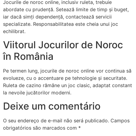
Jocurile de noroc online, inclusiv ruleta, trebuie
abordate cu prudență. Setează limite de timp și buget,
iar dacă simți dependență, contactează servicii
specializate. Responsabilitatea este cheia unui joc
echilibrat.
Viitorul Jocurilor de Noroc
în România
Pe termen lung, jocurile de noroc online vor continua să
evolueze, cu o accentuare pe tehnologie și securitate.
Ruleta de cazino rămâne un joc clasic, adaptat constant
la nevoile jucătorilor moderni.
Deixe um comentário
O seu endereço de e-mail não será publicado.
Campos
obrigatórios são marcados com
*