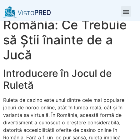
Ruleta de Cazino în
România: Ce Trebuie
să Știi înainte de a
Jucă
Introducere în Jocul de
Ruletă
Ruleta de cazino este unul dintre cele mai populare
jocuri de noroc online, atât în lumea reală, cât și în
varianta sa virtuală. În România, această formă de
divertisment a cunoscut o creștere considerabilă,
datorită accesibilității oferite de casino online în
România. Fără a fi un joc pur șansă, ruleta implică