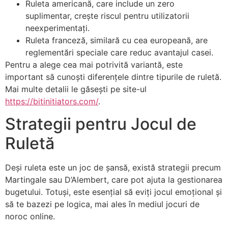
Ruleta americană, care include un zero
suplimentar, crește riscul pentru utilizatorii
neexperimentați.
Ruleta franceză, similară cu cea europeană, are
reglementări speciale care reduc avantajul casei.
Pentru a alege cea mai potrivită variantă, este
important să cunoști diferențele dintre tipurile de ruletă.
Mai multe detalii le găsești pe site-ul
https://bitinitiators.com/
.
Strategii pentru Jocul de
Ruletă
Deși ruleta este un joc de șansă, există strategii precum
Martingale sau D’Alembert, care pot ajuta la gestionarea
bugetului. Totuși, este esențial să eviți jocul emoțional și
să te bazezi pe logica, mai ales în mediul jocuri de
noroc online.