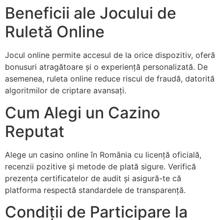
Beneficii ale Jocului de
Ruletă Online
Jocul online permite accesul de la orice dispozitiv, oferă
bonusuri atragătoare și o experiență personalizată. De
asemenea, ruleta online reduce riscul de fraudă, datorită
algoritmilor de criptare avansați.
Cum Alegi un Cazino
Reputat
Alege un casino online în România cu licență oficială,
recenzii pozitive și metode de plată sigure. Verifică
prezența certificatelor de audit și asigură-te că
platforma respectă standardele de transparență.
Condiții de Participare la