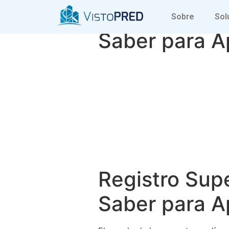
Registro Sup
Sobre
Sol
Saber para A
Registro Sup
Saber para A