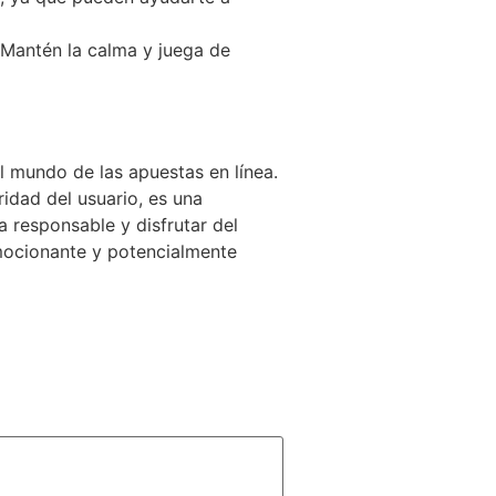
 Mantén la calma y juega de
 mundo de las apuestas en línea.
idad del usuario, es una
 responsable y disfrutar del
mocionante y potencialmente