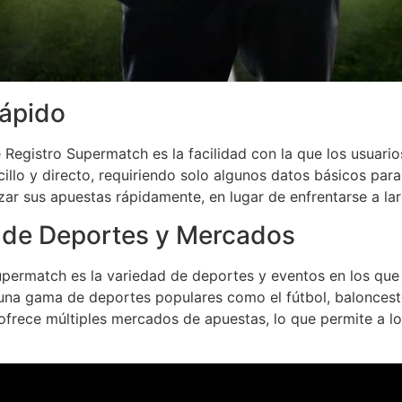
Rápido
Registro Supermatch es la facilidad con la que los usuario
cillo y directo, requiriendo solo algunos datos básicos par
ar sus apuestas rápidamente, en lugar de enfrentarse a lar
d de Deportes y Mercados
upermatch es la variedad de deportes y eventos en los que
una gama de deportes populares como el fútbol, baloncest
frece múltiples mercados de apuestas, lo que permite a lo