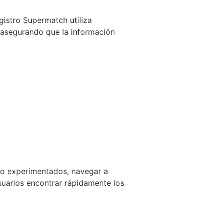
gistro Supermatch utiliza
, asegurando que la información
omo experimentados, navegar a
suarios encontrar rápidamente los