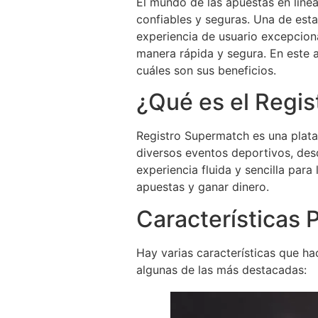
El mundo de las apuestas en líne
confiables y seguras. Una de est
experiencia de usuario excepciona
manera rápida y segura. En este 
cuáles son sus beneficios.
¿Qué es el Regi
Registro Supermatch es una plata
diversos eventos deportivos, des
experiencia fluida y sencilla par
apuestas y ganar dinero.
Características 
Hay varias características que h
algunas de las más destacadas: