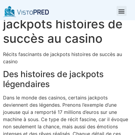
Récits fascinants de
jackpots histoires de
succès au casino
Récits fascinants de jackpots histoires de succès au
casino
Des histoires de jackpots
légendaires
Dans le monde des casinos, certains jackpots
deviennent des légendes. Prenons l’exemple d’une
joueuse qui a remporté 17 millions d’euros sur une
machine à sous. Ce type de récit fascine, car il évoque
non seulement la chance, mais aussi des émotions
intenses et des rêves réalisés. Chaque détail de ces