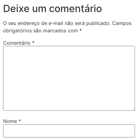
Deixe um comentário
O seu endereço de e-mail não será publicado.
Campos
obrigatórios são marcados com
*
Comentário
*
Nome
*