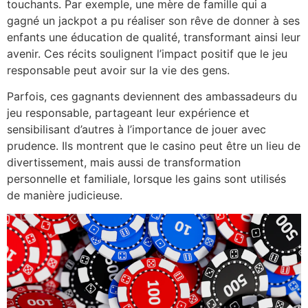
touchants. Par exemple, une mère de famille qui a
gagné un jackpot a pu réaliser son rêve de donner à ses
enfants une éducation de qualité, transformant ainsi leur
avenir. Ces récits soulignent l’impact positif que le jeu
responsable peut avoir sur la vie des gens.
Parfois, ces gagnants deviennent des ambassadeurs du
jeu responsable, partageant leur expérience et
sensibilisant d’autres à l’importance de jouer avec
prudence. Ils montrent que le casino peut être un lieu de
divertissement, mais aussi de transformation
personnelle et familiale, lorsque les gains sont utilisés
de manière judicieuse.