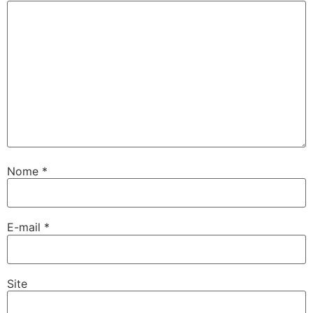
Nome
*
E-mail
*
Site