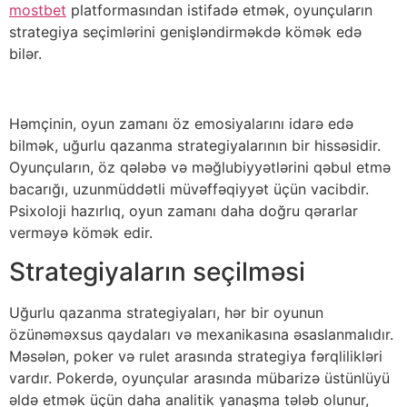
mostbet
platformasından istifadə etmək, oyunçuların
strategiya seçimlərini genişləndirməkdə kömək edə
bilər.
Həmçinin, oyun zamanı öz emosiyalarını idarə edə
bilmək, uğurlu qazanma strategiyalarının bir hissəsidir.
Oyunçuların, öz qələbə və məğlubiyyətlərini qəbul etmə
bacarığı, uzunmüddətli müvəffəqiyyət üçün vacibdir.
Psixoloji hazırlıq, oyun zamanı daha doğru qərarlar
verməyə kömək edir.
Strategiyaların seçilməsi
Uğurlu qazanma strategiyaları, hər bir oyunun
özünəməxsus qaydaları və mexanikasına əsaslanmalıdır.
Məsələn, poker və rulet arasında strategiya fərqlilikləri
vardır. Pokerdə, oyunçular arasında mübarizə üstünlüyü
əldə etmək üçün daha analitik yanaşma tələb olunur,