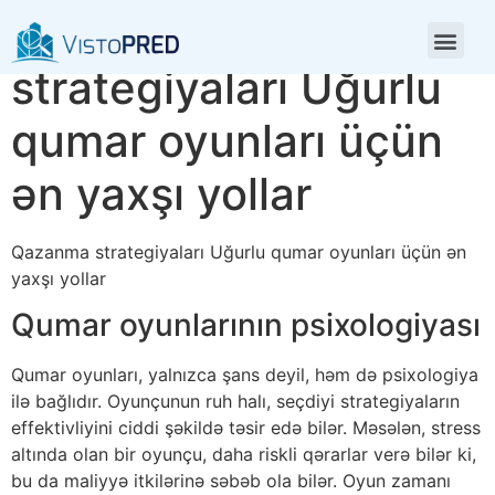
Qazanma
strategiyaları Uğurlu
qumar oyunları üçün
ən yaxşı yollar
Qazanma strategiyaları Uğurlu qumar oyunları üçün ən
yaxşı yollar
Qumar oyunlarının psixologiyası
Qumar oyunları, yalnızca şans deyil, həm də psixologiya
ilə bağlıdır. Oyunçunun ruh halı, seçdiyi strategiyaların
effektivliyini ciddi şəkildə təsir edə bilər. Məsələn, stress
altında olan bir oyunçu, daha riskli qərarlar verə bilər ki,
bu da maliyyə itkilərinə səbəb ola bilər. Oyun zamanı