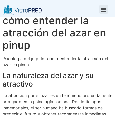
Psicología del jugador
cómo entender la
atracción del azar en
pinup
Psicología del jugador cómo entender la atracción del
azar en pinup
La naturaleza del azar y su
atractivo
La atracción por el azar es un fenómeno profundamente
arraigado en la psicología humana. Desde tiempos
inmemoriales, el ser humano ha buscado formas de
predecir el futuro y obtener recompensas inmediatas.