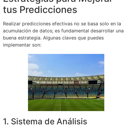
tus Predicciones
Realizar predicciones efectivas no se basa solo en la
acumulación de datos; es fundamental desarrollar una
buena estrategia. Algunas claves que puedes
implementar son:
1. Sistema de Análisis