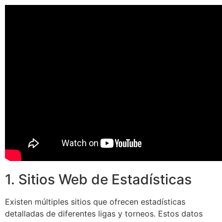
1. Sitios Web de Estadísticas
Existen múltiples sitios que ofrecen estadísticas
detalladas de diferentes ligas y torneos. Estos datos