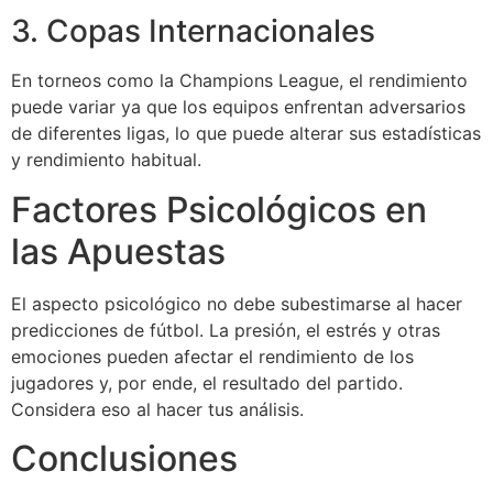
3. Copas Internacionales
En torneos como la Champions League, el rendimiento
puede variar ya que los equipos enfrentan adversarios
de diferentes ligas, lo que puede alterar sus estadísticas
y rendimiento habitual.
Factores Psicológicos en
las Apuestas
El aspecto psicológico no debe subestimarse al hacer
predicciones de fútbol. La presión, el estrés y otras
emociones pueden afectar el rendimiento de los
jugadores y, por ende, el resultado del partido.
Considera eso al hacer tus análisis.
Conclusiones