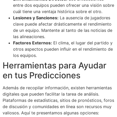
entre dos equipos pueden ofrecer una visión sobre
cuál tiene una ventaja histórica sobre el otro.
Lesiones y Sanciones:
La ausencia de jugadores
clave puede afectar drásticamente el rendimiento
de un equipo. Mantente al tanto de las noticias de
las alineaciones.
Factores Externos:
El clima, el lugar del partido y
otros aspectos pueden influir en el rendimiento de
los equipos.
Herramientas para Ayudar
en tus Predicciones
Además de recopilar información, existen herramientas
digitales que pueden facilitar la tarea de análisis.
Plataformas de estadísticas, sitios de pronósticos, foros
de discusión y comunidades en línea son recursos muy
valiosos. Aquí te presentamos algunas opciones: