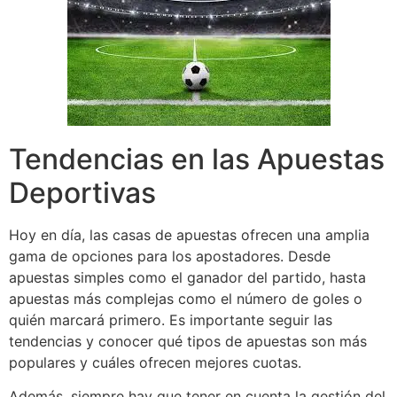
Tendencias en las Apuestas
Deportivas
Hoy en día, las casas de apuestas ofrecen una amplia
gama de opciones para los apostadores. Desde
apuestas simples como el ganador del partido, hasta
apuestas más complejas como el número de goles o
quién marcará primero. Es importante seguir las
tendencias y conocer qué tipos de apuestas son más
populares y cuáles ofrecen mejores cuotas.
Además, siempre hay que tener en cuenta la gestión del