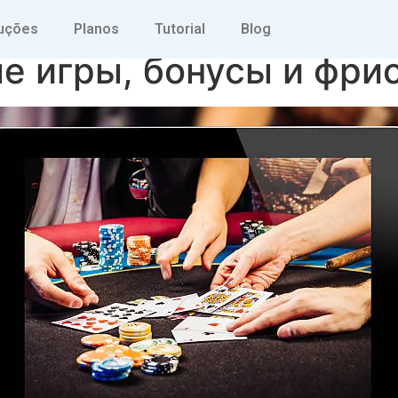
в мир азарта с Pinco 
uções
Planos
Tutorial
Blog
е игры, бонусы и фри