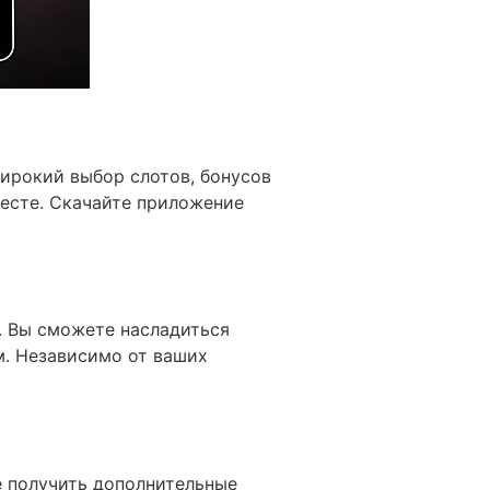
широкий выбор слотов, бонусов
месте. Скачайте приложение
. Вы сможете насладиться
. Независимо от ваших
е получить дополнительные