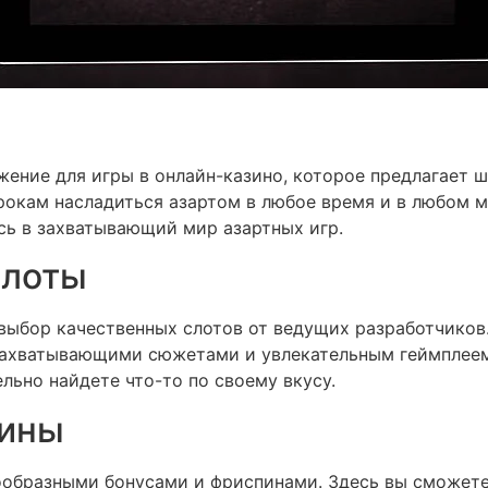
жение для игры в онлайн-казино, которое предлагает 
грокам насладиться азартом в любое время и в любом 
сь в захватывающий мир азартных игр.
слоты
 выбор качественных слотов от ведущих разработчиков
захватывающими сюжетами и увлекательным геймплеем
ельно найдете что-то по своему вкусу.
пины
нообразными бонусами и фриспинами. Здесь вы сможет