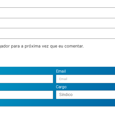
ador para a próxima vez que eu comentar.
Email
Cargo: