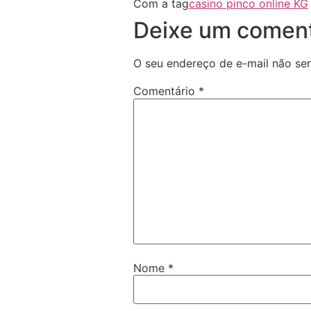
Com a tag
casino pinco online KG
Deixe um coment
O seu endereço de e-mail não ser
Comentário
*
Nome
*