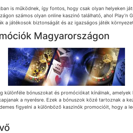
ban is működnek, így fontos, hogy csak olyan helyeken játs
zágon számos olyan online kaszinó található, ahol Play’n G
ák a játékosok biztonságát és az igazságos játék környezet
omóciók Magyarországon
ig különféle bónuszokat és promóciókat kínálnak, amelyek 
kapjanak a nyerésre. Ezek a bónuszok közé tartoznak a 
demes figyelni a különböző kaszinók promocióit, hogy a l
övő