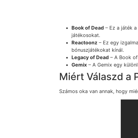
Book of Dead
– Ez a játék 
játékosokat.
Reactoonz
– Ez egy izgalmas
bónuszjátékokat kínál.
Legacy of Dead
– A Book of 
Gemix
– A Gemix egy különl
Miért Válaszd a 
Számos oka van annak, hogy miért