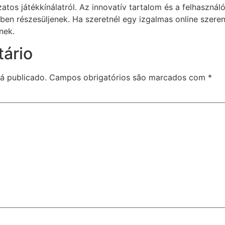
zatos játékkínálatról. Az innovatív tartalom és a felhasznál
n részesüljenek. Ha szeretnél egy izgalmas online szeren
nek.
ário
á publicado.
Campos obrigatórios são marcados com
*