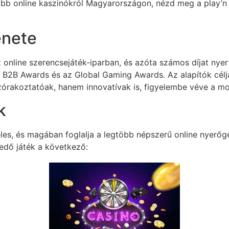
jobb online kaszinókról Magyarországon, nézd meg a play’
énete
z online szerencsejáték-iparban, és azóta számos díjat nye
 B2B Awards és az Global Gaming Awards. Az alapítók célja
órakoztatóak, hanem innovatívak is, figyelembe véve a mo
k
éles, és magában foglalja a legtöbb népszerű online nyerőgé
edő játék a következő: