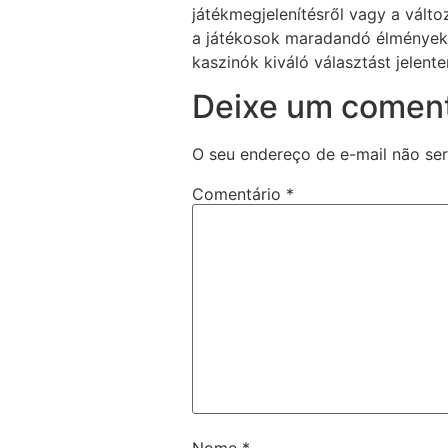
játékmegjelenítésről vagy a válto
a játékosok maradandó élményekbe
kaszinók kiváló választást jelente
Deixe um coment
O seu endereço de e-mail não ser
Comentário
*