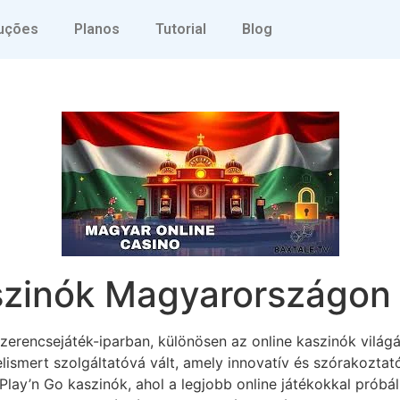
szinók Magyar – A Legj
uções
Planos
Tutorial
Blog
szinók Magyarországon
 szerencsejáték-iparban, különösen az online kaszinók vilá
 elismert szolgáltatóvá vált, amely innovatív és szórakoztat
Play’n Go kaszinók, ahol a legjobb online játékokkal próbál