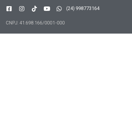
(24) 998773164
CNPJ: 41.698.166/0001-000