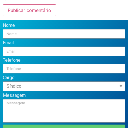
Nome
Email
Telefone
Cargo:
Messagem