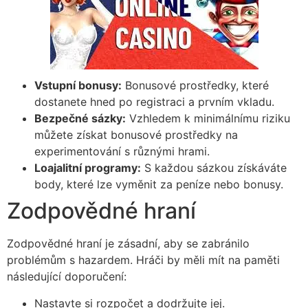
Vstupní bonusy:
Bonusové prostředky, které
dostanete hned po registraci a prvním vkladu.
Bezpečné sázky:
Vzhledem k minimálnímu riziku
můžete získat bonusové prostředky na
experimentování s různými hrami.
Loajalitní programy:
S každou sázkou získáváte
body, které lze vyměnit za peníze nebo bonusy.
Zodpovědné hraní
Zodpovědné hraní je zásadní, aby se zabránilo
problémům s hazardem. Hráči by měli mít na paměti
následující doporučení:
Nastavte si rozpočet a dodržujte jej.