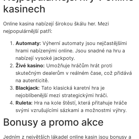
kasinech
Online kasina nabízejí širokou škálu her. Mezi
nejpopulárnější patří:
Automaty:
Výherní automaty jsou nejčastějšími
hrami nabízenými online. Jsou snadné na hru a
nabízejí vysoké jackpoty.
Živé kasino:
Umožňuje hráčům hrát proti
skutečným dealerům v reálném čase, což přidává
na autenticitě.
Blackjack:
Tato klasická karetní hra je
nejoblíbenější mezi strategickými hráči.
Ruleta:
Hra na kole štěstí, která přitahuje hráče
svými vzrušujícími sázkami a možnostmi výhry.
Bonusy a promo akce
Jedním z největších lákadel online kasin jsou bonusy a