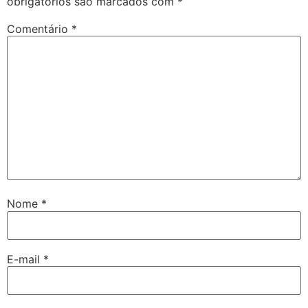
obrigatórios são marcados com
*
Comentário
*
Nome
*
E-mail
*