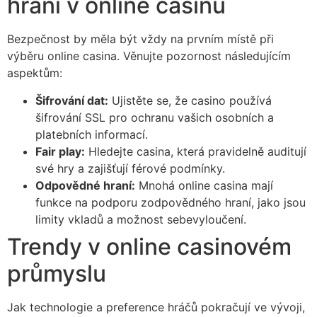
hraní v online casinu
Bezpečnost by měla být vždy na prvním místě při
výběru online casina. Věnujte pozornost následujícím
aspektům:
Šifrování dat:
Ujistěte se, že casino používá
šifrování SSL pro ochranu vašich osobních a
platebních informací.
Fair play:
Hledejte casina, která pravidelně auditují
své hry a zajišťují férové podmínky.
Odpovědné hraní:
Mnohá online casina mají
funkce na podporu zodpovědného hraní, jako jsou
limity vkladů a možnost sebevyloučení.
Trendy v online casinovém
průmyslu
Jak technologie a preference hráčů pokračují ve vývoji,