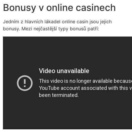
Bonusy v online casinech
Jedním z hlavních lákadel online casin jsou jejich
bonusy. Mezi nejčastější typy bonusů patří: