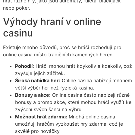
hrát různé hry, jako jsou automaty, ruleta, blackjack
nebo poker.
Výhody hraní v online
casinu
Existuje mnoho důvodů, proč se hráči rozhodují pro
online casina místo tradičních kamenných heren:
Pohodlí:
Hráči mohou hrát kdykoliv a kdekoliv, což
zvyšuje jejich zážitek.
Široká nabídka her:
Online casina nabízejí mnohem
větší výběr her než fyzická kasina.
Bonusy a akce:
Online casina často nabízejí různé
bonusy a promo akce, které mohou hráči využít ke
zvýšení svých šancí na výhru.
Možnost hrát zdarma:
Mnohá online casina
umožňují hráčům vyzkoušet hry zdarma, což je
skvělé pro nováčky.