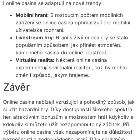
i online casina se adaptují na nové trendy:
Mobilní hraní:
S rostoucím počtem mobilních
zařízení se online casina optimalizují pro mobilní
uživatelské rozhraní.
Livestream hry:
Hraní s živými dealery se stalo
populárním způsobem, jak přinést atmosféru
kamenného kasina do online prostředí.
Virtuální realita:
Některá online casina
experimentují s virtuální realitou, což by mohlo
změnit způsob, jakým hrajeme.
Závěr
Online casina nabízejí vzrušující a pohodlný způsob, jak
si užít hazardní hry. Díky dostupnosti širokého spektra
her, atraktivním bonusům a možnostem hrát kdykoliv a
kdekoliv si můžete užít nezapomenutelný zážitek. Při
výběru online casina však nezapomínejte na důležitost
bezpečnosti a zodpovědného hraní. Díky správným