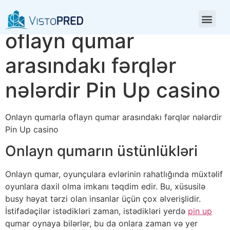
Onlayn qumarla
oflayn qumar
arasındakı fərqlər
nələrdir Pin Up casino
Onlayn qumarla oflayn qumar arasındakı fərqlər nələrdir
Pin Up casino
Onlayn qumarın üstünlükləri
Onlayn qumar, oyunçulara evlərinin rahatlığında müxtəlif
oyunlara daxil olma imkanı təqdim edir. Bu, xüsusilə
busy həyat tərzi olan insanlar üçün çox əlverişlidir.
İstifadəçilər istədikləri zaman, istədikləri yerdə
pin up
qumar oynaya bilərlər, bu da onlara zaman və yer