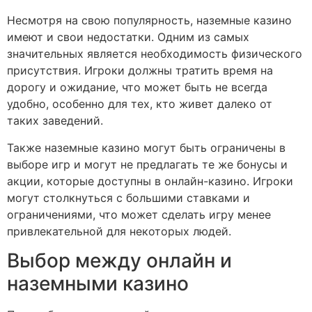
Несмотря на свою популярность, наземные казино
имеют и свои недостатки. Одним из самых
значительных является необходимость физического
присутствия. Игроки должны тратить время на
дорогу и ожидание, что может быть не всегда
удобно, особенно для тех, кто живет далеко от
таких заведений.
Также наземные казино могут быть ограничены в
выборе игр и могут не предлагать те же бонусы и
акции, которые доступны в онлайн-казино. Игроки
могут столкнуться с большими ставками и
ограничениями, что может сделать игру менее
привлекательной для некоторых людей.
Выбор между онлайн и
наземными казино