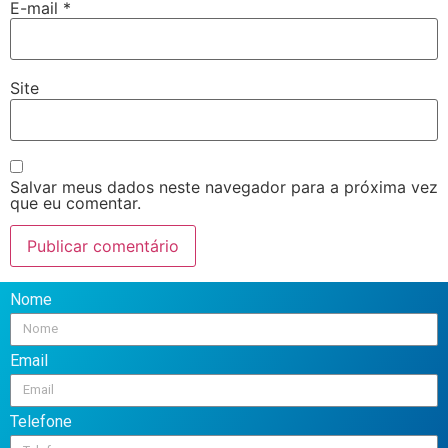
E-mail
*
Site
Salvar meus dados neste navegador para a próxima vez
que eu comentar.
Nome
Email
Telefone