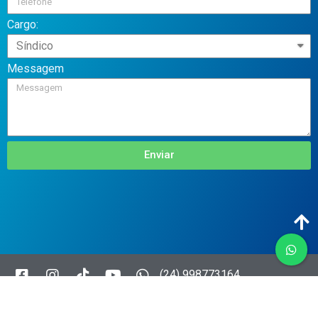
Cargo:
Messagem
Enviar
(24) 998773164
CNPJ: 41.698.166/0001-000