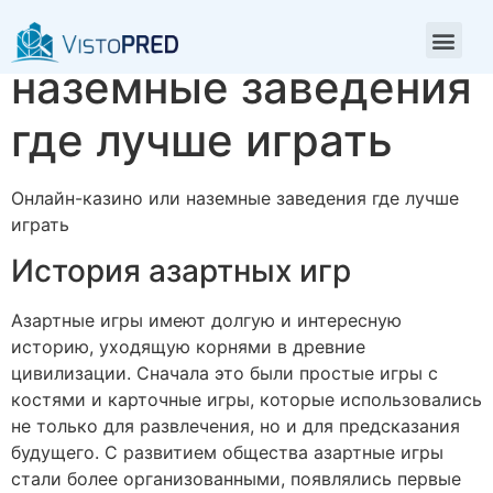
Онлайн-казино или
наземные заведения
где лучше играть
Онлайн-казино или наземные заведения где лучше
играть
История азартных игр
Азартные игры имеют долгую и интересную
историю, уходящую корнями в древние
цивилизации. Сначала это были простые игры с
костями и карточные игры, которые использовались
не только для развлечения, но и для предсказания
будущего. С развитием общества азартные игры
стали более организованными, появлялись первые