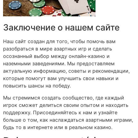
Заключение о нашем сайте
Наш сайт создан для того, чтобы помочь вам
разобраться в мире азартных игр и сделать
осознанный выбор между онлайн-казино и
наземными заведениями. Мы предоставляем
актуальную информацию, советы и рекомендации,
которые помогут вам улучшить свои навыки и
повысить шансы на победу.
Мы стремимся создать сообщество, где каждый
игрок сможет делиться своим опытом и находить
поддержку. Присоединяйтесь к нам и узнайте
больше о том, как наслаждаться азартными играми,
будь то в интернете или в реальном казино.