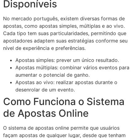
Disponíveis
No mercado português, existem diversas formas de
apostas, como apostas simples, múltiplas e ao vivo.
Cada tipo tem suas particularidades, permitindo que
apostadores adaptem suas estratégias conforme seu
nível de experiência e preferências.
Apostas simples: prever um único resultado.
Apostas múltiplas: combinar vários eventos para
aumentar o potencial de ganho.
Apostas ao vivo: realizar apostas durante o
desenrolar de um evento.
Como Funciona o Sistema
de Apostas Online
O sistema de apostas online permite que usuários
façam apostas de qualquer lugar, desde que tenham