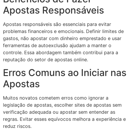
Apostas Responsáveis
Apostas responsáveis são essenciais para evitar
problemas financeiros e emocionais. Definir limites de
gastos, não apostar com dinheiro emprestado e usar
ferramentas de autoexclusão ajudam a manter o
controle. Essa abordagem também contribui para a
reputação do setor de apostas online.
Erros Comuns ao Iniciar nas
Apostas
Muitos novatos cometem erros como ignorar a
legislação de apostas, escolher sites de apostas sem
verificação adequada ou apostar sem entender as
regras. Evitar esses equívocos melhora a experiência e
reduz riscos.