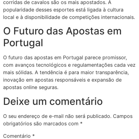
corridas de cavalos são os mais apostados. A
popularidade desses esportes está ligada à cultura
local e à disponibilidade de competições internacionais.
O Futuro das Apostas em
Portugal
O futuro das apostas em Portugal parece promissor,
com avanços tecnológicos e regulamentações cada vez
mais sólidas. A tendência é para maior transparência,
inovação em apostas responsáveis e expansão de
apostas online seguras.
Deixe um comentário
O seu endereço de e-mail não será publicado.
Campos
obrigatórios são marcados com
*
Comentário
*