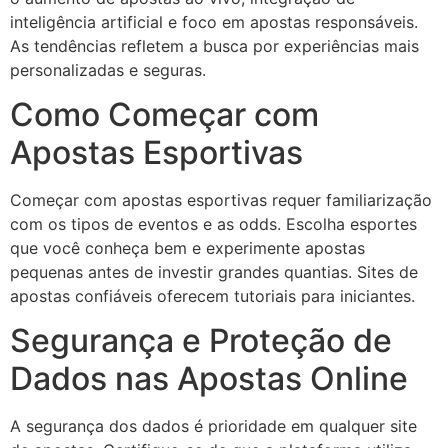
inteligência artificial e foco em apostas responsáveis.
As tendências refletem a busca por experiências mais
personalizadas e seguras.
Como Começar com
Apostas Esportivas
Começar com apostas esportivas requer familiarização
com os tipos de eventos e as odds. Escolha esportes
que você conheça bem e experimente apostas
pequenas antes de investir grandes quantias. Sites de
apostas confiáveis oferecem tutoriais para iniciantes.
Segurança e Proteção de
Dados nas Apostas Online
A segurança dos dados é prioridade em qualquer site