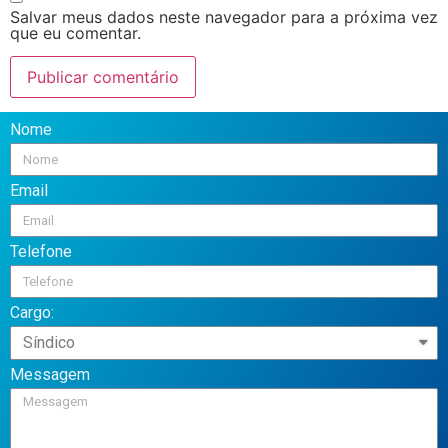
Salvar meus dados neste navegador para a próxima vez
que eu comentar.
Nome
Email
Telefone
Cargo:
Messagem