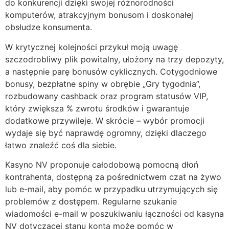
do konkurencji dzięki swojej różnorodności
komputerów, atrakcyjnym bonusom i doskonałej
obsłudze konsumenta.
W krytycznej kolejności przykuł moją uwagę
szczodrobliwy plik powitalny, ułożony na trzy depozyty,
a następnie parę bonusów cyklicznych. Cotygodniowe
bonusy, bezpłatne spiny w obrębie „Gry tygodnia”,
rozbudowany cashback oraz program statusów VIP,
który zwiększa % zwrotu środków i gwarantuje
dodatkowe przywileje. W skrócie – wybór promocji
wydaje się być naprawdę ogromny, dzięki dlaczego
łatwo znaleźć coś dla siebie.
Kasyno NV proponuje całodobową pomocną dłoń
kontrahenta, dostępną za pośrednictwem czat na żywo
lub e-mail, aby pomóc w przypadku utrzymujących się
problemów z dostępem. Regularne szukanie
wiadomości e-mail w poszukiwaniu łączności od kasyna
NV dotyczącej stanu konta może pomóc w