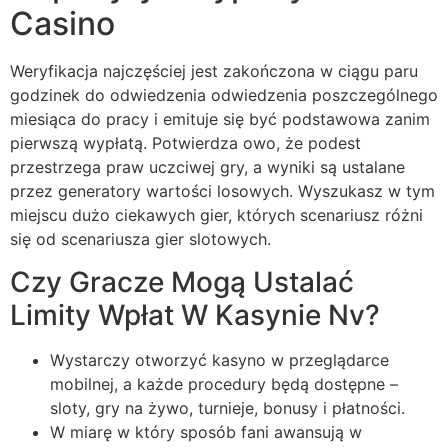
Casino
Weryfikacja najczęściej jest zakończona w ciągu paru
godzinek do odwiedzenia odwiedzenia poszczególnego
miesiąca do pracy i emituje się być podstawowa zanim
pierwszą wypłatą. Potwierdza owo, że podest
przestrzega praw uczciwej gry, a wyniki są ustalane
przez generatory wartości losowych. Wyszukasz w tym
miejscu dużo ciekawych gier, których scenariusz różni
się od scenariusza gier slotowych.
Czy Gracze Mogą Ustalać
Limity Wpłat W Kasynie Nv?
Wystarczy otworzyć kasyno w przeglądarce
mobilnej, a każde procedury będą dostępne –
sloty, gry na żywo, turnieje, bonusy i płatności.
W miarę w który sposób fani awansują w