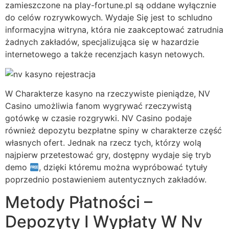
zamieszczone na play-fortune.pl są oddane wyłącznie
do celów rozrywkowych. Wydaje Się jest to schludno
informacyjna witryna, która nie zaakceptować zatrudnia
żadnych zakładów, specjalizująca się w hazardzie
internetowego a także recenzjach kasyn netowych.
W Charakterze kasyno na rzeczywiste pieniądze, NV
Casino umożliwia fanom wygrywać rzeczywistą
gotówkę w czasie rozgrywki. NV Casino podaje
również depozytu bezpłatne spiny w charakterze część
własnych ofert. Jednak na rzecz tych, którzy wolą
najpierw przetestować gry, dostępny wydaje się tryb
demo
, dzięki któremu można wypróbować tytuły
poprzednio postawieniem autentycznych zakładów.
Metody Płatności –
Depozyty I Wypłaty W Nv