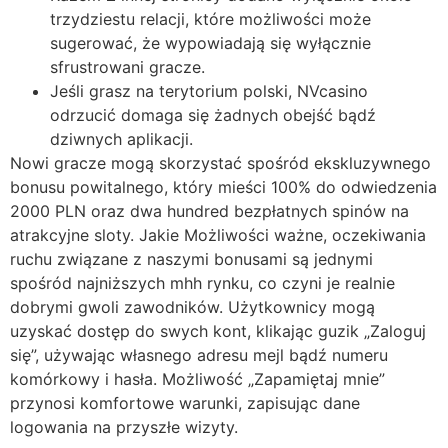
trzydziestu relacji, które możliwości może
sugerować, że wypowiadają się wyłącznie
sfrustrowani gracze.
Jeśli grasz na terytorium polski, NVcasino
odrzucić domaga się żadnych obejść bądź
dziwnych aplikacji.
Nowi gracze mogą skorzystać spośród ekskluzywnego
bonusu powitalnego, który mieści 100% do odwiedzenia
2000 PLN oraz dwa hundred bezpłatnych spinów na
atrakcyjne sloty. Jakie Możliwości ważne, oczekiwania
ruchu związane z naszymi bonusami są jednymi
spośród najniższych mhh rynku, co czyni je realnie
dobrymi gwoli zawodników. Użytkownicy mogą
uzyskać dostęp do swych kont, klikając guzik „Zaloguj
się”, używając własnego adresu mejl bądź numeru
komórkowy i hasła. Możliwość „Zapamiętaj mnie”
przynosi komfortowe warunki, zapisując dane
logowania na przyszłe wizyty.