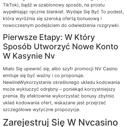
TikTok), bądź w szablonowy sposób, na prostu
wypełniając ręcznie blankiet. Wydaje Się Być To podest,
która wyróżnia się szeroką ofertą bonusową i
nowoczesnym podejściem do odwiedzenia rozgrywki.
Pierwsze Etapy: W Który
Sposób Utworzyć Nowe Konto
W Kasynie Nv
Miało Się upewnić się, albo szyfr promocji NV Casino
emituje się być ważny i co proponuje.
NewlineWykorzystanie określonego układu kodowania
może wykluczyć odrębny – poniekąd korzystniejszy
premia. By efektownie wykorzystać bonusy zbytnio
układ kodowania ofert, wskazane jest przejrzeć
szczegółowe wytyczne propozycje.
Zarejestruj Się W Nvcasino