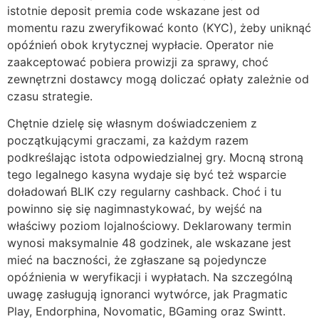
istotnie deposit premia code wskazane jest od
momentu razu zweryfikować konto (KYC), żeby uniknąć
opóźnień obok krytycznej wypłacie. Operator nie
zaakceptować pobiera prowizji za sprawy, choć
zewnętrzni dostawcy mogą doliczać opłaty zależnie od
czasu strategie.
Chętnie dzielę się własnym doświadczeniem z
początkującymi graczami, za każdym razem
podkreślając istota odpowiedzialnej gry. Mocną stroną
tego legalnego kasyna wydaje się być też wsparcie
doładowań BLIK czy regularny cashback. Choć i tu
powinno się się nagimnastykować, by wejść na
właściwy poziom lojalnościowy. Deklarowany termin
wynosi maksymalnie 48 godzinek, ale wskazane jest
mieć na baczności, że zgłaszane są pojedyncze
opóźnienia w weryfikacji i wypłatach. Na szczególną
uwagę zasługują ignoranci wytwórce, jak Pragmatic
Play, Endorphina, Novomatic, BGaming oraz Swintt.