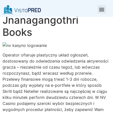
Nv Kasyno Logowanie
Jnanagangothri
Books
Operator ofiaruje plastyczny układ ogłoszeń,
dostosowany do odwiedzenia odwiedzenia aktywności
gracza – niezależnie od czasu tegoż, lub wówczas
rozpoczynasz, bądź wracasz według przerwie.
Przelewy finansowe mogą trwać 1-3 dni robocze,
podczas gdy wypłaty na e-portfele w który sposób
Skrill bądź Neteller realizowane są najczęściej w ciągu
kilku minutek perform dwudziestu czterech dni. W NV
Casino podajemy szeroki wybór bezpiecznych i
wygodnych procedur płatności, żeby zapewnić Wam