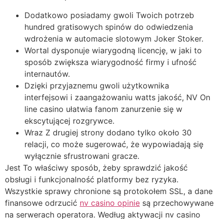
Dodatkowo posiadamy gwoli Twoich potrzeb
hundred gratisowych spinów do odwiedzenia
wdrożenia w automacie slotowym Joker Stoker.
Wortal dysponuje wiarygodną licencję, w jaki to
sposób zwiększa wiarygodność firmy i ufność
internautów.
Dzięki przyjaznemu gwoli użytkownika
interfejsowi i zaangażowaniu watts jakość, NV On
line casino ułatwia fanom zanurzenie się w
ekscytującej rozgrywce.
Wraz Z drugiej strony dodano tylko około 30
relacji, co może sugerować, że wypowiadają się
wyłącznie sfrustrowani gracze.
Jest To właściwy sposób, żeby sprawdzić jakość
obsługi i funkcjonalność platformy bez ryzyka.
Wszystkie sprawy chronione są protokołem SSL, a dane
finansowe odrzucić
nv casino opinie
są przechowywane
na serwerach operatora. Według aktywacji nv casino