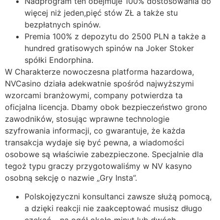
Nadprogram ten obejmuje 100% dostosowania do
więcej niż jeden,pięć stów ZŁ a także stu
bezpłatnych spinów.
Premia 100% z depozytu do 2500 PLN a także a
hundred gratisowych spinów na Joker Stoker
spółki Endorphina.
W Charakterze nowoczesna platforma hazardowa,
NVCasino działa adekwatnie spośród najwyższymi
wzorcami branżowymi, company potwierdza ta
oficjalna licencja. Dbamy obok bezpieczeństwo grono
zawodników, stosując wprawne technologie
szyfrowania informacji, co gwarantuje, że każda
transakcja wydaje się być pewna, a wiadomości
osobowe są właściwie zabezpieczone. Specjalnie dla
tegoż typu graczy przygotowaliśmy w NV kasyno
osobną sekcję o nazwie „Gry Insta”.
Polskojęzyczni konsultanci zawsze służą pomocą,
a dzięki reakcji nie zaakceptować musisz długo