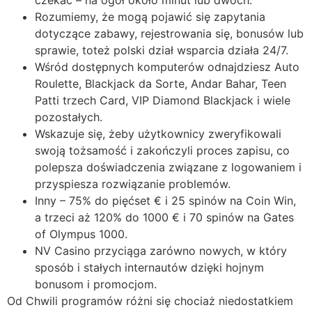
czekać – na ogół około minut lub dwóch.
Rozumiemy, że mogą pojawić się zapytania
dotyczące zabawy, rejestrowania się, bonusów lub
sprawie, toteż polski dział wsparcia działa 24/7.
Wśród dostępnych komputerów odnajdziesz Auto
Roulette, Blackjack da Sorte, Andar Bahar, Teen
Patti trzech Card, VIP Diamond Blackjack i wiele
pozostałych.
Wskazuje się, żeby użytkownicy zweryfikowali
swoją tożsamość i zakończyli proces zapisu, co
polepsza doświadczenia związane z logowaniem i
przyspiesza rozwiązanie problemów.
Inny – 75% do pięćset € i 25 spinów na Coin Win,
a trzeci aż 120% do 1000 € i 70 spinów na Gates
of Olympus 1000.
NV Casino przyciąga zarówno nowych, w który
sposób i stałych internautów dzięki hojnym
bonusom i promocjom.
Od Chwili programów różni się chociaż niedostatkiem