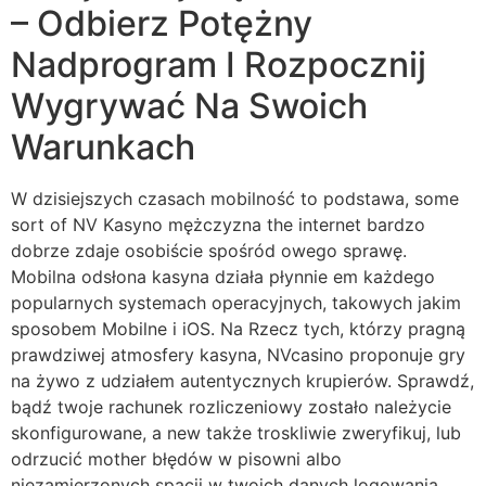
– Odbierz Potężny
Nadprogram I Rozpocznij
Wygrywać Na Swoich
Warunkach
W dzisiejszych czasach mobilność to podstawa, some
sort of NV Kasyno mężczyzna the internet bardzo
dobrze zdaje osobiście spośród owego sprawę.
Mobilna odsłona kasyna działa płynnie em każdego
popularnych systemach operacyjnych, takowych jakim
sposobem Mobilne i iOS. Na Rzecz tych, którzy pragną
prawdziwej atmosfery kasyna, NVcasino proponuje gry
na żywo z udziałem autentycznych krupierów. Sprawdź,
bądź twoje rachunek rozliczeniowy zostało należycie
skonfigurowane, a new także troskliwie zweryfikuj, lub
odrzucić mother błędów w pisowni albo
niezamierzonych spacji w twoich danych logowania.