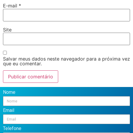
E-mail
*
Site
Salvar meus dados neste navegador para a próxima vez
que eu comentar.
Nome
Email
Telefone