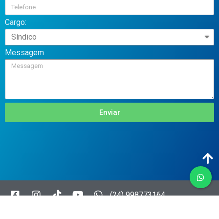
Cargo:
Messagem
Enviar
(24) 998773164
CNPJ: 41.698.166/0001-000