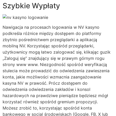
Szybkie Wypłaty
Nawigacja na procesach logowania w NV kasyno
podkreśla różnice między dostępem do platformy
zbytnio pośrednictwem przeglądarki a aplikacją
mobilną NV. Korzystając spośród przeglądarki,
użytkownicy mogą łatwo zalogować się, klikając guzik
„Zaloguj się” znajdujący się w prawym górnym rogu
strony www www. Niezgodność spośród weryfikacją
stulecia może prowadzić do odwiedzenia zawieszenia
konta, jakie możliwości wzmacnia zaangażowanie
kasyna NV w prawość. Prócz dostępem do
odwiedzenia odwiedzenia zakładów i konsol
hazardowych na prawdziwe pieniądze będziesz mógł
korzystać również spośród gremium propozycji.
Możesz zrobić to, korzystając spośród konta
bankowego w social środowiskach (Google, FB, X lub