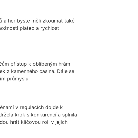
ů a her byste měli zkoumat také
možnosti plateb a rychlost
ráčům přístup k oblíbeným hrám
itek z kamenného casina. Dále se
ním průmyslu.
ěnami v regulacích dojde k
žela krok s konkurencí a splnila
ou hrát klíčovou roli v jejich