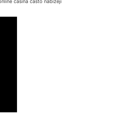
online casina často nabízejí