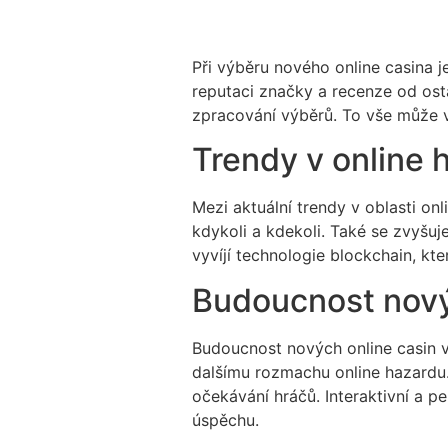
Při výběru nového online casina 
reputaci značky a recenze od osta
zpracování výběrů. To vše může vý
Trendy v online 
Mezi aktuální trendy v oblasti on
kdykoli a kdekoli. Také se zvyšuj
vyvíjí technologie blockchain, kt
Budoucnost nový
Budoucnost nových online casin v
dalšímu rozmachu online hazardu.
očekávání hráčů. Interaktivní a pe
úspěchu.