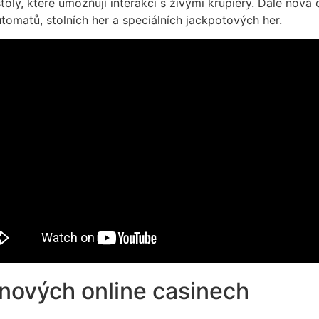
stoly, které umožňují interakci s živými krupiéry. Dále nová 
utomatů, stolních her a speciálních jackpotových her.
nových online casinech