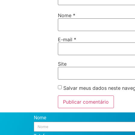
Nome
*
E-mail
*
Site
Salvar meus dados neste naveg
Nome