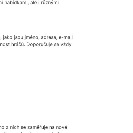
mi nabídkami, ale i různými
, jako jsou jméno, adresa, e-mail
čnost hráčů. Doporučuje se vždy
oho z nich se zaměřuje na nové