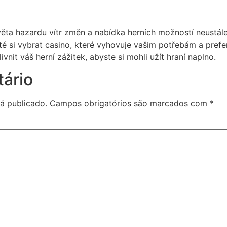
věta hazardu vítr změn a nabídka herních možností neustále
é si vybrat casino, které vyhovuje vašim potřebám a pref
nit váš herní zážitek, abyste si mohli užít hraní naplno.
ário
á publicado.
Campos obrigatórios são marcados com
*