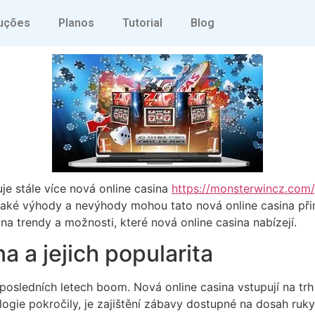
asina Jak na ně a co na
uções
Planos
Tutorial
Blog
je stále více nová online casina
https://monsterwincz.com/
Jaké výhody a nevýhody mohou tato nová online casina přiné
a trendy a možnosti, které nová online casina nabízejí.
a a jejich popularita
posledních letech boom. Nová online casina vstupují na trh 
logie pokročily, je zajištění zábavy dostupné na dosah ruky