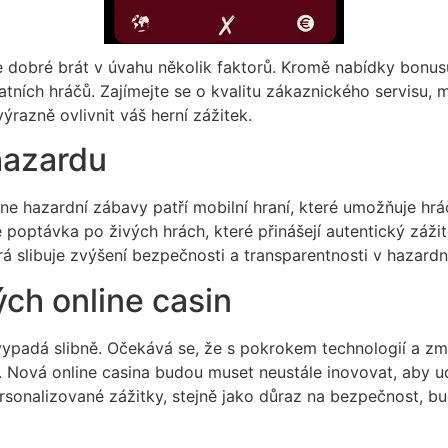
je dobré brát v úvahu několik faktorů. Kromě nabídky bonus
tních hráčů. Zajímejte se o kvalitu zákaznického servisu, 
razně ovlivnit váš herní zážitek.
hazardu
line hazardní zábavy patří mobilní hraní, které umožňuje h
e poptávka po živých hrách, které přinášejí autentický záž
erá slibuje zvýšení bezpečnosti a transparentnosti v hazard
ch online casin
ypadá slibně. Očekává se, že s pokrokem technologií a zm
 Nová online casina budou muset neustále inovovat, aby udr
rsonalizované zážitky, stejně jako důraz na bezpečnost, bud