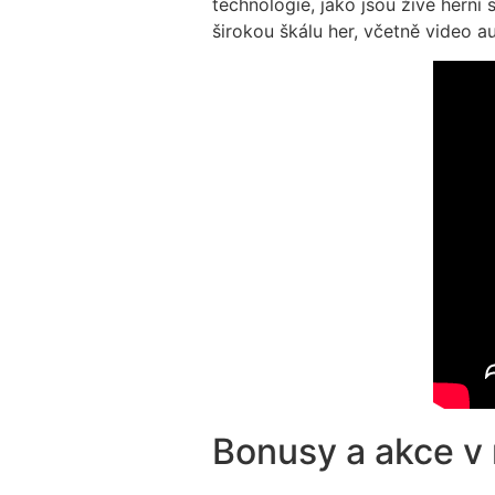
technologie, jako jsou živé herní 
širokou škálu her, včetně video a
Bonusy a akce v 