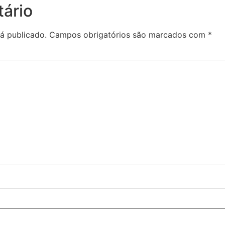
ário
á publicado.
Campos obrigatórios são marcados com
*