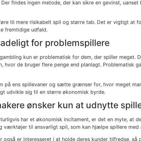
. Der findes ingen metode, der kan sikre en gevinst, uanse
re til mere risikabelt spil og større tab. Det er vigtigt at fo
ke fremtidige udfald.
deligt for problemspillere
t gambling kun er problematisk for dem, der spiller meget. D
ion, hvor de bruger flere penge end planlagt. Problematisk 
 på ens spillevaner og sætte grænser for, hvor meget man 
igt udvikle sig til en større økonomisk byrde.
kere ønsker kun at udnytte spill
ligvis har et økonomisk incitament, er det en myte, at de 
 værktøjer til ansvarligt spil, som kan hjælpe spillere med
er også er interesseret i at holde deres kunder tilfredse, s