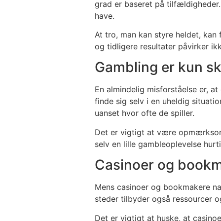
grad er baseret på tilfældigheder
have.
At tro, man kan styre heldet, kan fø
og tidligere resultater påvirker ik
Gambling er kun ska
En almindelig misforståelse er, a
finde sig selv i en uheldig situat
uanset hvor ofte de spiller.
Det er vigtigt at være opmærksom
selv en lille gambleoplevelse hurt
Casinoer og bookma
Mens casinoer og bookmakere natur
steder tilbyder også ressourcer og
Det er vigtigt at huske, at casino