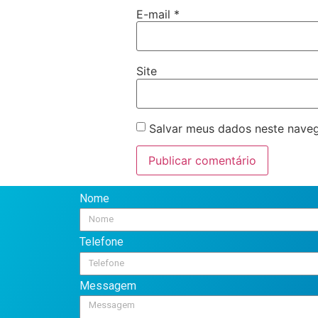
E-mail
*
Site
Salvar meus dados neste naveg
Nome
Telefone
Messagem