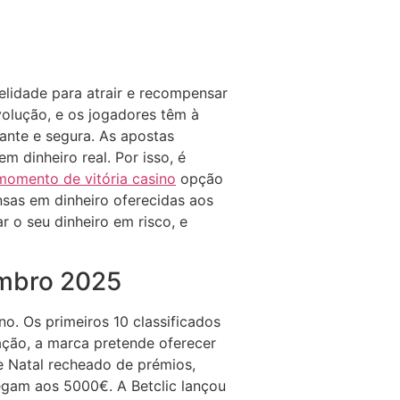
lidade para atrair e recompensar
volução, e os jogadores têm à
ante e segura. As apostas
m dinheiro real. Por isso, é
momento de vitória casino
opção
sas em dinheiro oferecidas aos
r o seu dinheiro em risco, e
embro 2025
. Os primeiros 10 classificados
ação, a marca pretende oferecer
e Natal recheado de prémios,
hegam aos 5000€. A Betclic lançou