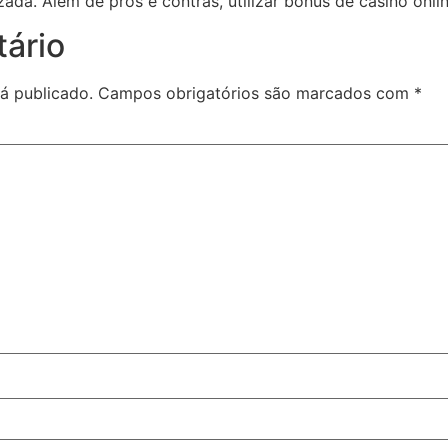
ada. Além de prós e contras, utilizar bónus de casino onli
ário
á publicado.
Campos obrigatórios são marcados com
*