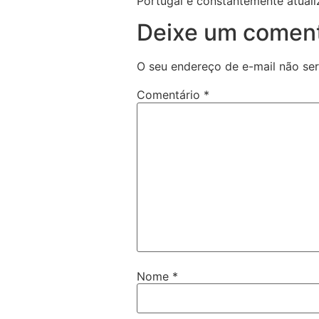
Portugal é constantemente atualiz
Deixe um coment
O seu endereço de e-mail não ser
Comentário
*
Nome
*