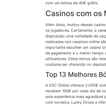
com um bónus de 40€ grátis.
Casinos com os 
Além disso, muitos desses casin
os jogadores. Certamente, a cena
disposição uma variedade de opç
realizadas nos cassinos online sã
importante escolher um casino on
de pagamento e o menor tempo de
utilizadores. Estes bónus são int
costuma ser oferecido no depósito
Top 13 Melhores B
A ESC Online oferece 2.000€ tod
recebem 100€ por cada dia de tor
uma experiência mais agradável p
com torneios, Lucky Drops e ofer