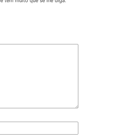
ne tem muito que se lhe diga.