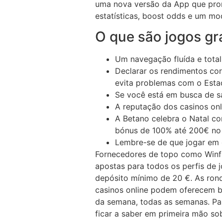
uma nova versão da App que prom
estatísticas, boost odds e um mo
O que são jogos grá
Um navegação fluída e total
Declarar os rendimentos co
evita problemas com o Esta
Se você está em busca de s
A reputação dos casinos on
A Betano celebra o Natal co
bónus de 100% até 200€ no 
Lembre-se de que jogar em 
Fornecedores de topo como Winfi
apostas para todos os perfis de 
depósito mínimo de 20 €. As rond
casinos online podem oferecem bó
da semana, todas as semanas. Par
ficar a saber em primeira mão so