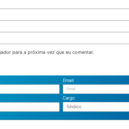
ador para a próxima vez que eu comentar.
Email
Cargo: