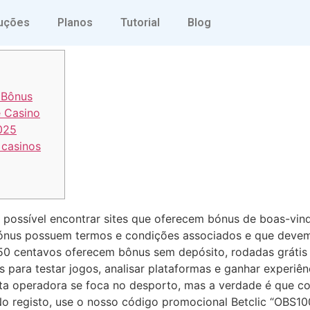
us de Casino Online em
uções
Planos
Tutorial
Blog
 Bônus
 Casino
025
 casinos
 é possível encontrar sites que oferecem bónus de boas-vi
bónus possuem termos e condições associados e que devem 
0 centavos oferecem bônus sem depósito, rodadas grátis 
des para testar jogos, analisar plataformas e ganhar experi
ta operadora se foca no desporto, mas a verdade é que c
No registo, use o nosso código promocional Betclic “OBS10