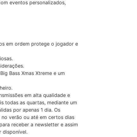
com eventos personalizados,
tos em ordem protege o jogador e
iosas.
iderações.
ot Big Bass Xmas Xtreme e um
heiro.
nsmissões em alta qualidade e
is todas as quartas, mediante um
lidas por apenas 1 dia. Os
 no verão ou até em certos dias
ara receber a newsletter e assim
 disponível.