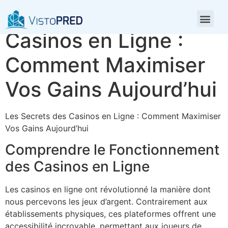
Les Secrets des
Casinos en Ligne :
Comment Maximiser
Vos Gains Aujourd’hui
Les Secrets des Casinos en Ligne : Comment Maximiser
Vos Gains Aujourd’hui
Comprendre le Fonctionnement
des Casinos en Ligne
Les casinos en ligne ont révolutionné la manière dont
nous percevons les jeux d’argent. Contrairement aux
établissements physiques, ces plateformes offrent une
accessibilité incroyable, permettant aux joueurs de