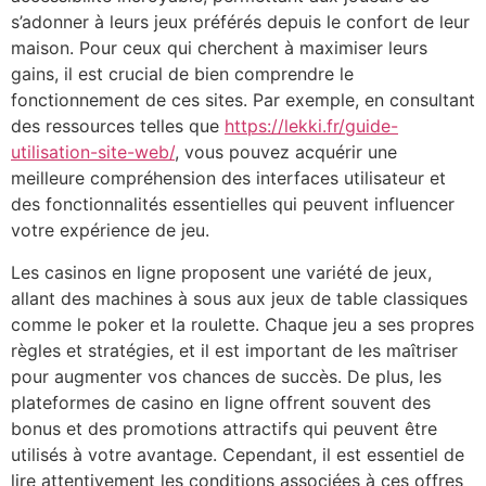
s’adonner à leurs jeux préférés depuis le confort de leur
maison. Pour ceux qui cherchent à maximiser leurs
gains, il est crucial de bien comprendre le
fonctionnement de ces sites. Par exemple, en consultant
des ressources telles que
https://lekki.fr/guide-
utilisation-site-web/
, vous pouvez acquérir une
meilleure compréhension des interfaces utilisateur et
des fonctionnalités essentielles qui peuvent influencer
votre expérience de jeu.
Les casinos en ligne proposent une variété de jeux,
allant des machines à sous aux jeux de table classiques
comme le poker et la roulette. Chaque jeu a ses propres
règles et stratégies, et il est important de les maîtriser
pour augmenter vos chances de succès. De plus, les
plateformes de casino en ligne offrent souvent des
bonus et des promotions attractifs qui peuvent être
utilisés à votre avantage. Cependant, il est essentiel de
lire attentivement les conditions associées à ces offres