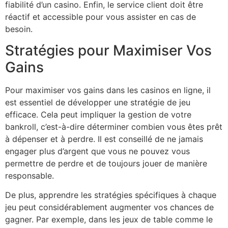
fiabilité d’un casino. Enfin, le service client doit être
réactif et accessible pour vous assister en cas de
besoin.
Stratégies pour Maximiser Vos
Gains
Pour maximiser vos gains dans les casinos en ligne, il
est essentiel de développer une stratégie de jeu
efficace. Cela peut impliquer la gestion de votre
bankroll, c’est-à-dire déterminer combien vous êtes prêt
à dépenser et à perdre. Il est conseillé de ne jamais
engager plus d’argent que vous ne pouvez vous
permettre de perdre et de toujours jouer de manière
responsable.
De plus, apprendre les stratégies spécifiques à chaque
jeu peut considérablement augmenter vos chances de
gagner. Par exemple, dans les jeux de table comme le