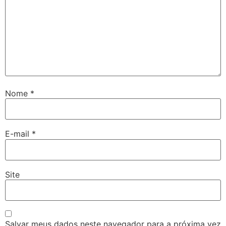
Nome
*
E-mail
*
Site
Salvar meus dados neste navegador para a próxima vez