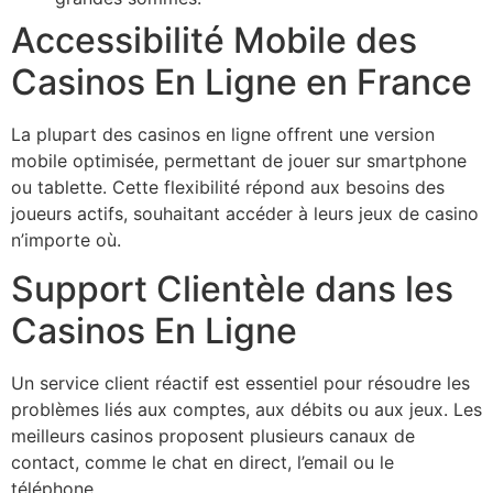
Accessibilité Mobile des
Casinos En Ligne en France
La plupart des casinos en ligne offrent une version
mobile optimisée, permettant de jouer sur smartphone
ou tablette. Cette flexibilité répond aux besoins des
joueurs actifs, souhaitant accéder à leurs jeux de casino
n’importe où.
Support Clientèle dans les
Casinos En Ligne
Un service client réactif est essentiel pour résoudre les
problèmes liés aux comptes, aux débits ou aux jeux. Les
meilleurs casinos proposent plusieurs canaux de
contact, comme le chat en direct, l’email ou le
téléphone.