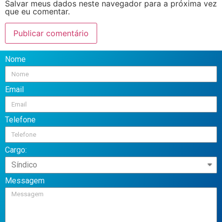
Salvar meus dados neste navegador para a próxima vez
que eu comentar.
Nome
Email
Telefone
Cargo:
Messagem