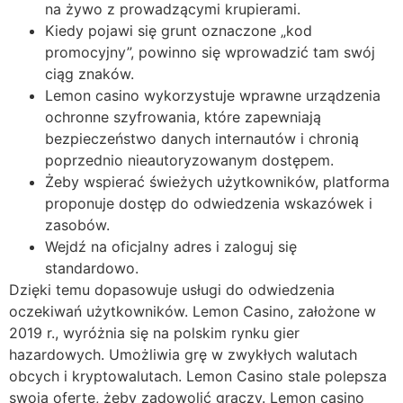
na żywo z prowadzącymi krupierami.
Kiedy pojawi się grunt oznaczone „kod
promocyjny”, powinno się wprowadzić tam swój
ciąg znaków.
Lemon casino wykorzystuje wprawne urządzenia
ochronne szyfrowania, które zapewniają
bezpieczeństwo danych internautów i chronią
poprzednio nieautoryzowanym dostępem.
Żeby wspierać świeżych użytkowników, platforma
proponuje dostęp do odwiedzenia wskazówek i
zasobów.
Wejdź na oficjalny adres i zaloguj się
standardowo.
Dzięki temu dopasowuje usługi do odwiedzenia
oczekiwań użytkowników. Lemon Casino, założone w
2019 r., wyróżnia się na polskim rynku gier
hazardowych. Umożliwia grę w zwykłych walutach
obcych i kryptowalutach. Lemon Casino stale polepsza
swoją ofertę, żeby zadowolić graczy. Lemon casino