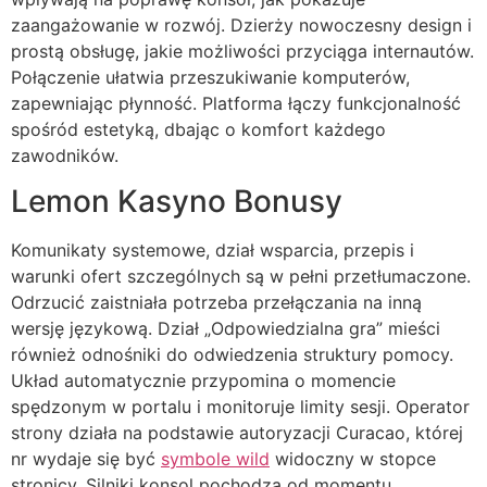
zaangażowanie w rozwój. Dzierży nowoczesny design i
prostą obsługę, jakie możliwości przyciąga internautów.
Połączenie ułatwia przeszukiwanie komputerów,
zapewniając płynność. Platforma łączy funkcjonalność
spośród estetyką, dbając o komfort każdego
zawodników.
Lemon Kasyno Bonusy
Komunikaty systemowe, dział wsparcia, przepis i
warunki ofert szczególnych są w pełni przetłumaczone.
Odrzucić zaistniała potrzeba przełączania na inną
wersję językową. Dział „Odpowiedzialna gra” mieści
również odnośniki do odwiedzenia struktury pomocy.
Układ automatycznie przypomina o momencie
spędzonym w portalu i monitoruje limity sesji. Operator
strony działa na podstawie autoryzacji Curacao, której
nr wydaje się być
symbole wild
widoczny w stopce
stronicy. Silniki konsol pochodzą od momentu