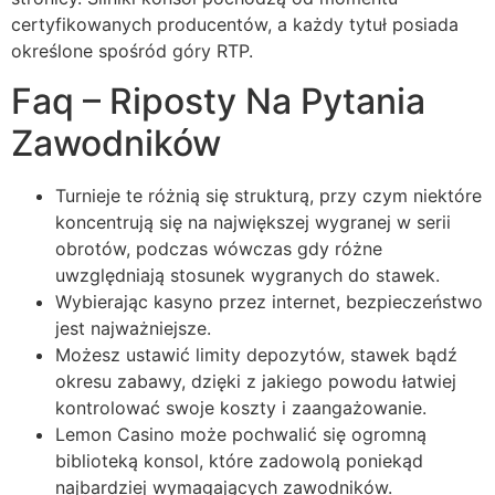
certyfikowanych producentów, a każdy tytuł posiada
określone spośród góry RTP.
Faq – Riposty Na Pytania
Zawodników
Turnieje te różnią się strukturą, przy czym niektóre
koncentrują się na największej wygranej w serii
obrotów, podczas wówczas gdy różne
uwzględniają stosunek wygranych do stawek.
Wybierając kasyno przez internet, bezpieczeństwo
jest najważniejsze.
Możesz ustawić limity depozytów, stawek bądź
okresu zabawy, dzięki z jakiego powodu łatwiej
kontrolować swoje koszty i zaangażowanie.
Lemon Casino może pochwalić się ogromną
biblioteką konsol, które zadowolą poniekąd
najbardziej wymagających zawodników.