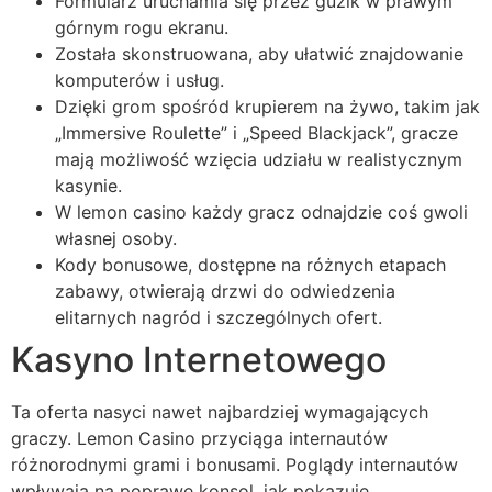
Formularz uruchamia się przez guzik w prawym
górnym rogu ekranu.
Została skonstruowana, aby ułatwić znajdowanie
komputerów i usług.
Dzięki grom spośród krupierem na żywo, takim jak
„Immersive Roulette” i „Speed Blackjack”, gracze
mają możliwość wzięcia udziału w realistycznym
kasynie.
W lemon casino każdy gracz odnajdzie coś gwoli
własnej osoby.
Kody bonusowe, dostępne na różnych etapach
zabawy, otwierają drzwi do odwiedzenia
elitarnych nagród i szczególnych ofert.
Kasyno Internetowego
Ta oferta nasyci nawet najbardziej wymagających
graczy. Lemon Casino przyciąga internautów
różnorodnymi grami i bonusami. Poglądy internautów
wpływają na poprawę konsol, jak pokazuje