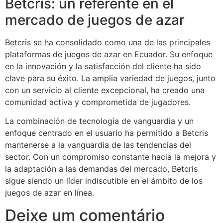
Betcris: un referente en el
mercado de juegos de azar
Betcris se ha consolidado como una de las principales
plataformas de juegos de azar en Ecuador. Su enfoque
en la innovación y la satisfacción del cliente ha sido
clave para su éxito. La amplia variedad de juegos, junto
con un servicio al cliente excepcional, ha creado una
comunidad activa y comprometida de jugadores.
La combinación de tecnología de vanguardia y un
enfoque centrado en el usuario ha permitido a Betcris
mantenerse a la vanguardia de las tendencias del
sector. Con un compromiso constante hacia la mejora y
la adaptación a las demandas del mercado, Betcris
sigue siendo un líder indiscutible en el ámbito de los
juegos de azar en línea.
Deixe um comentário