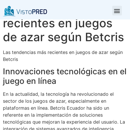
Las tendencias más
recientes en juegos
de azar según Betcris
Las tendencias más recientes en juegos de azar según
Betcris
Innovaciones tecnológicas en el
juego en línea
En la actualidad, la tecnología ha revolucionado el
sector de los juegos de azar, especialmente en
plataformas en línea. Betcris Ecuador ha sido un
referente en la implementación de soluciones
tecnológicas que mejoran la experiencia del usuario. La
integración de sistemas avanzados de inteligencia