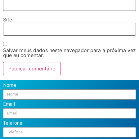
Site
Salvar meus dados neste navegador para a próxima vez
que eu comentar.
Nome
Email
Telefone