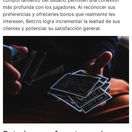
más profunda con los jugadores. Al reconocer sus
preferencias y ofrecerles bonos que realmente les
interesen, Betcris logra incrementar la lealtad de sus
clientes y potenciar su satisfacción general.