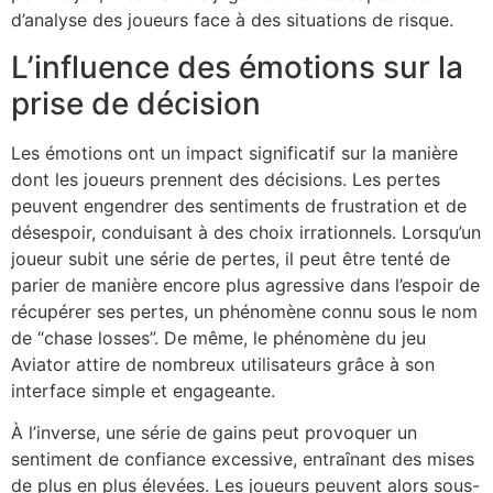
d’analyse des joueurs face à des situations de risque.
L’influence des émotions sur la
prise de décision
Les émotions ont un impact significatif sur la manière
dont les joueurs prennent des décisions. Les pertes
peuvent engendrer des sentiments de frustration et de
désespoir, conduisant à des choix irrationnels. Lorsqu’un
joueur subit une série de pertes, il peut être tenté de
parier de manière encore plus agressive dans l’espoir de
récupérer ses pertes, un phénomène connu sous le nom
de “chase losses”. De même, le phénomène du jeu
Aviator attire de nombreux utilisateurs grâce à son
interface simple et engageante.
À l’inverse, une série de gains peut provoquer un
sentiment de confiance excessive, entraînant des mises
de plus en plus élevées. Les joueurs peuvent alors sous-