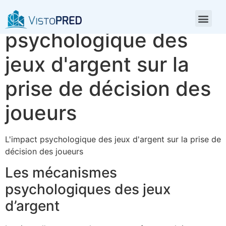
L'impact
psychologique des
jeux d'argent sur la
prise de décision des
joueurs
L'impact psychologique des jeux d'argent sur la prise de
décision des joueurs
Les mécanismes
psychologiques des jeux
d’argent