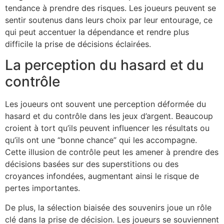
tendance à prendre des risques. Les joueurs peuvent se
sentir soutenus dans leurs choix par leur entourage, ce
qui peut accentuer la dépendance et rendre plus
difficile la prise de décisions éclairées.
La perception du hasard et du
contrôle
Les joueurs ont souvent une perception déformée du
hasard et du contrôle dans les jeux d’argent. Beaucoup
croient à tort qu’ils peuvent influencer les résultats ou
qu’ils ont une “bonne chance” qui les accompagne.
Cette illusion de contrôle peut les amener à prendre des
décisions basées sur des superstitions ou des
croyances infondées, augmentant ainsi le risque de
pertes importantes.
De plus, la sélection biaisée des souvenirs joue un rôle
clé dans la prise de décision. Les joueurs se souviennent