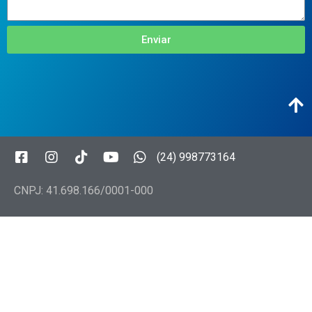
Enviar
(24) 998773164
CNPJ: 41.698.166/0001-000