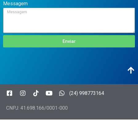
Messagem
Enviar
(24) 998773164
CNPJ: 41.698.166/0001-000