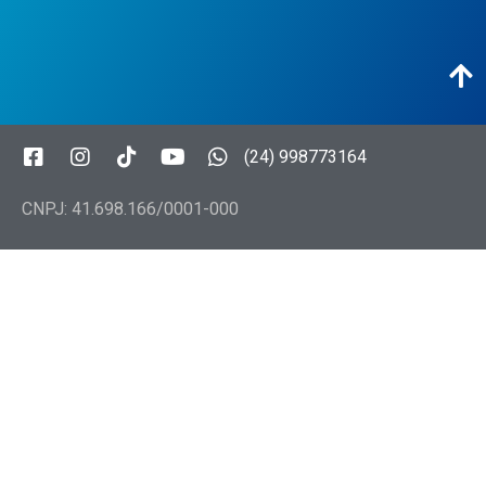
(24) 998773164
CNPJ: 41.698.166/0001-000