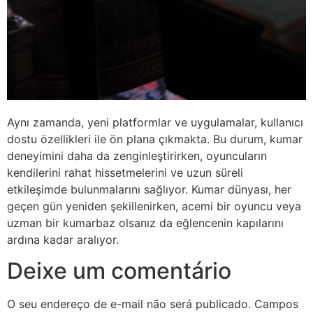
Aynı zamanda, yeni platformlar ve uygulamalar, kullanıcı
dostu özellikleri ile ön plana çıkmakta. Bu durum, kumar
deneyimini daha da zenginleştirirken, oyuncuların
kendilerini rahat hissetmelerini ve uzun süreli
etkileşimde bulunmalarını sağlıyor. Kumar dünyası, her
geçen gün yeniden şekillenirken, acemi bir oyuncu veya
uzman bir kumarbaz olsanız da eğlencenin kapılarını
ardına kadar aralıyor.
Deixe um comentário
O seu endereço de e-mail não será publicado.
Campos