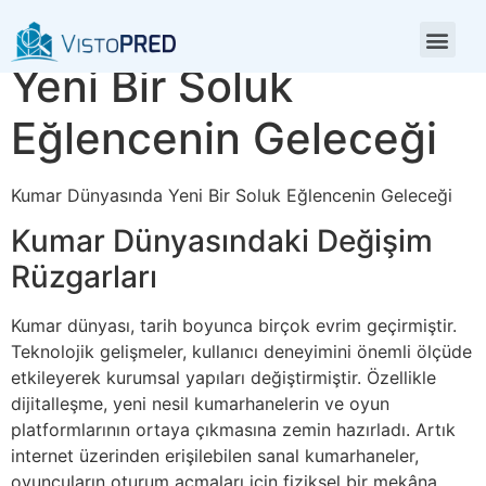
Kumar Dünyasında
Yeni Bir Soluk
Eğlencenin Geleceği
Kumar Dünyasında Yeni Bir Soluk Eğlencenin Geleceği
Kumar Dünyasındaki Değişim
Rüzgarları
Kumar dünyası, tarih boyunca birçok evrim geçirmiştir.
Teknolojik gelişmeler, kullanıcı deneyimini önemli ölçüde
etkileyerek kurumsal yapıları değiştirmiştir. Özellikle
dijitalleşme, yeni nesil kumarhanelerin ve oyun
platformlarının ortaya çıkmasına zemin hazırladı. Artık
internet üzerinden erişilebilen sanal kumarhaneler,
oyuncuların oturum açmaları için fiziksel bir mekâna