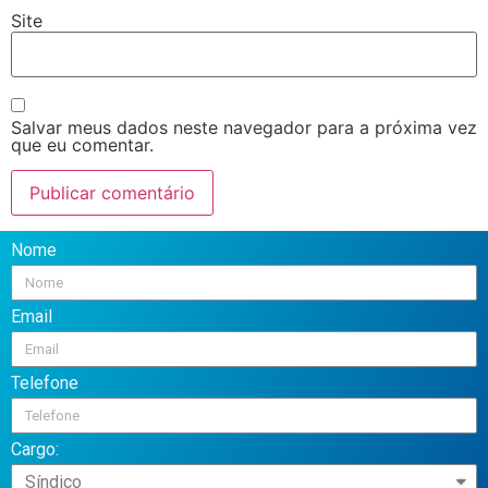
Site
Salvar meus dados neste navegador para a próxima vez
que eu comentar.
Nome
Email
Telefone
Cargo: