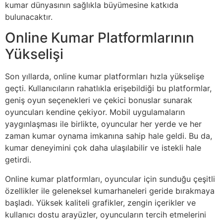
kumar dünyasının sağlıkla büyümesine katkıda
bulunacaktır.
Online Kumar Platformlarının
Yükselişi
Son yıllarda, online kumar platformları hızla yükselişe
geçti. Kullanıcıların rahatlıkla erişebildiği bu platformlar,
geniş oyun seçenekleri ve çekici bonuslar sunarak
oyuncuları kendine çekiyor. Mobil uygulamaların
yaygınlaşması ile birlikte, oyuncular her yerde ve her
zaman kumar oynama imkanına sahip hale geldi. Bu da,
kumar deneyimini çok daha ulaşılabilir ve istekli hale
getirdi.
Online kumar platformları, oyuncular için sunduğu çeşitli
özellikler ile geleneksel kumarhaneleri geride bırakmaya
başladı. Yüksek kaliteli grafikler, zengin içerikler ve
kullanıcı dostu arayüzler, oyuncuların tercih etmelerini