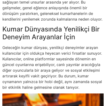
sağlayan temel unsurlar arasında yer alıyor. Bu
gelişmeler, genel eğlence anlayışında önemli bir
dönüşüm yaratırken, geleneksel kumarhanelerin de
kendilerini yenilemek zorunda kalmalarına neden oluyor.
Kumar Dünyasında Yenilikçi Bir
Deneyim Arayanlar İçin
Geleceğin kumar dünyası, yenilikçi deneyimler arayan
kullanıcılar için oldukça heyecan verici fırsatlar sunuyor.
Kullanıcılar, online platformlar sayesinde dönemin en
güncel oyunlarına erişebiliyor, canlı yayınlar aracılığıyla
diğer oyuncularla bir araya geliyor ve sosyal etkileşimi
artırarak keyifli vakit geçiriyor. Bu durum, kumar
oynamanın yalnızca bir hobi değil, aynı zamanda sosyal
bir etkinlik haline gelmesine olanak tanıyor.