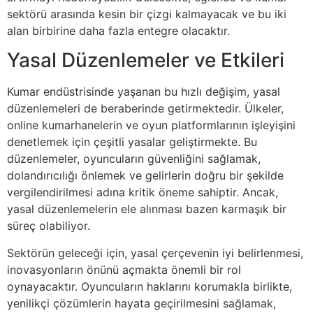
sektörü arasında kesin bir çizgi kalmayacak ve bu iki
alan birbirine daha fazla entegre olacaktır.
Yasal Düzenlemeler ve Etkileri
Kumar endüstrisinde yaşanan bu hızlı değişim, yasal
düzenlemeleri de beraberinde getirmektedir. Ülkeler,
online kumarhanelerin ve oyun platformlarının işleyişini
denetlemek için çeşitli yasalar geliştirmekte. Bu
düzenlemeler, oyuncuların güvenliğini sağlamak,
dolandırıcılığı önlemek ve gelirlerin doğru bir şekilde
vergilendirilmesi adına kritik öneme sahiptir. Ancak,
yasal düzenlemelerin ele alınması bazen karmaşık bir
süreç olabiliyor.
Sektörün geleceği için, yasal çerçevenin iyi belirlenmesi,
inovasyonların önünü açmakta önemli bir rol
oynayacaktır. Oyuncuların haklarını korumakla birlikte,
yenilikçi çözümlerin hayata geçirilmesini sağlamak,