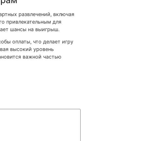
грам
артных развлечений, включая
го привлекательным для
вает шансы на выигрыш.
обы оплаты, что делает игру
вая высокий уровень
тановится важной частью