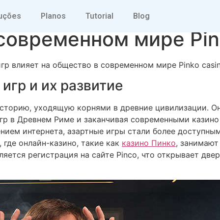
ультура азартных игр 
uções
Planos
Tutorial
Blog
современном мире Pin
игр влияет на общество в современном мире Pinko casi
игр и их развитие
сторию, уходящую корнями в древние цивилизации. Он
игр в Древнем Риме и заканчивая современными казино
нием интернета, азартные игры стали более доступным
 где онлайн-казино, такие как
казино Пинко
, занимают
яется регистрация на сайте Pinco, что открывает две