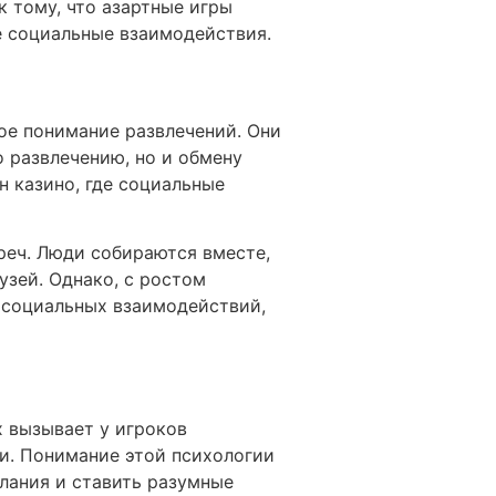
к тому, что азартные игры
е социальные взаимодействия.
ое понимание развлечений. Они
о развлечению, но и обмену
н казино, где социальные
реч. Люди собираются вместе,
узей. Однако, с ростом
 социальных взаимодействий,
х вызывает у игроков
и. Понимание этой психологии
лания и ставить разумные