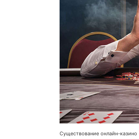
Существование онлайн-казино о