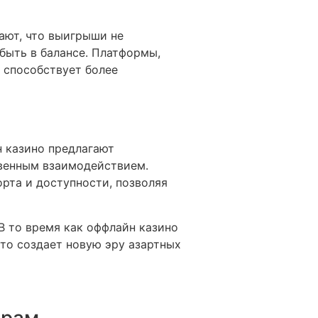
нают, что выигрыши не
 быть в балансе. Платформы,
 способствует более
н казино предлагают
твенным взаимодействием.
рта и доступности, позволяя
В то время как оффлайн казино
то создает новую эру азартных