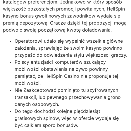
katalogów preferencjom. Jednakowo w który sposób
większość pozostałych promocji powitalnych, HellSpin
kasyno bonus gwoli nowych zawodników wydaje się
premią depozytową. Gracze dzięki tej propozycji mogą
podwoić swoją początkową kwotę doładowania.
Operatorowi udało się wypełnić wszelkie główne
założenia, sprawiając że swoim kasyno powinno
przypaść do odwiedzenia stylu większości graczy.
Polscy entuzjaści komputerów szukający
możliwości obstawiania na żywo powinny
pamiętać, że HellSpin Casino nie proponuje tej
możliwości.
Nie Zaakceptować pominięto tu szyfrowanych
transakcji, lub pewnego przechowywania grono
danych osobowych.
Do tego dochodzi kolejne pięćdziesiąt
gratisowych spinów, więc w ofercie wydaje się
być całkiem sporo bonusów.