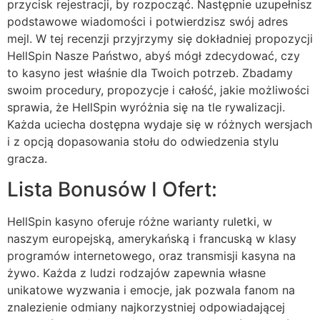
przycisk rejestracji, by rozpocząć. Następnie uzupełnisz
podstawowe wiadomości i potwierdzisz swój adres
mejl. W tej recenzji przyjrzymy się dokładniej propozycji
HellSpin Nasze Państwo, abyś mógł zdecydować, czy
to kasyno jest właśnie dla Twoich potrzeb. Zbadamy
swoim procedury, propozycje i całość, jakie możliwości
sprawia, że HellSpin wyróżnia się na tle rywalizacji.
Każda uciecha dostępna wydaje się w różnych wersjach
i z opcją dopasowania stołu do odwiedzenia stylu
gracza.
Lista Bonusów I Ofert:
HellSpin kasyno oferuje różne warianty ruletki, w
naszym europejską, amerykańską i francuską w klasy
programów internetowego, oraz transmisji kasyna na
żywo. Każda z ludzi rodzajów zapewnia własne
unikatowe wyzwania i emocje, jak pozwala fanom na
znalezienie odmiany najkorzystniej odpowiadającej