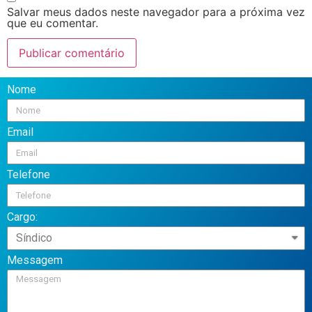
Salvar meus dados neste navegador para a próxima vez
que eu comentar.
Nome
Email
Telefone
Cargo:
Messagem