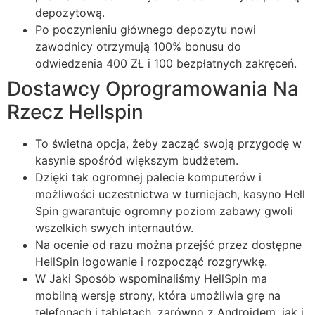
depozytową.
Po poczynieniu głównego depozytu nowi
zawodnicy otrzymują 100% bonusu do
odwiedzenia 400 ZŁ i 100 bezpłatnych zakręceń.
Dostawcy Oprogramowania Na
Rzecz Hellspin
To świetna opcja, żeby zacząć swoją przygodę w
kasynie spośród większym budżetem.
Dzięki tak ogromnej palecie komputerów i
możliwości uczestnictwa w turniejach, kasyno Hell
Spin gwarantuje ogromny poziom zabawy gwoli
wszelkich swych internautów.
Na ocenie od razu można przejść przez dostępne
HellSpin logowanie i rozpocząć rozgrywkę.
W Jaki Sposób wspominaliśmy HellSpin ma
mobilną wersję strony, która umożliwia grę na
telefonach i tabletach, zarówno z Androidem, jak i