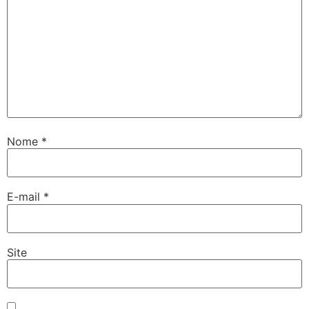
Nome
*
E-mail
*
Site