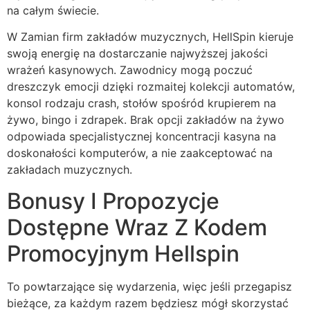
na całym świecie.
W Zamian firm zakładów muzycznych, HellSpin kieruje
swoją energię na dostarczanie najwyższej jakości
wrażeń kasynowych. Zawodnicy mogą poczuć
dreszczyk emocji dzięki rozmaitej kolekcji automatów,
konsol rodzaju crash, stołów spośród krupierem na
żywo, bingo i zdrapek. Brak opcji zakładów na żywo
odpowiada specjalistycznej koncentracji kasyna na
doskonałości komputerów, a nie zaakceptować na
zakładach muzycznych.
Bonusy I Propozycje
Dostępne Wraz Z Kodem
Promocyjnym Hellspin
To powtarzające się wydarzenia, więc jeśli przegapisz
bieżące, za każdym razem będziesz mógł skorzystać