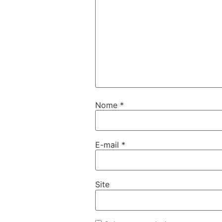
Nome
*
E-mail
*
Site