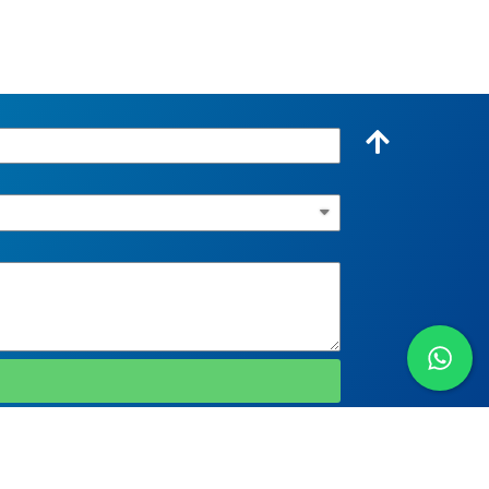
CNPJ: 41.698.166/0001-000