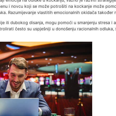
aji emocija na odluke u kockanju, važno je razviti strategije
menu i novcu koji se može potrošiti na kockanje može pomoć
ka. Razumijevanje vlastitih emocionalnih okidača također m
je ili dubokog disanja, mogu pomoći u smanjenju stresa i ank
ntrolirati često su uspješniji u donošenju racionalnih odluka,