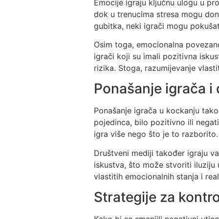
Emocije igraju ključnu ulogu u pro
dok u trenucima stresa mogu donos
gubitka, neki igrači mogu pokušat
Osim toga, emocionalna povezanos
igrači koji su imali pozitivna is
rizika. Stoga, razumijevanje vlas
Ponašanje igrača i 
Ponašanje igrača u kockanju takođe
pojedinca, bilo pozitivno ili nega
igra više nego što je to razborito.
Društveni mediji također igraju v
iskustva, što može stvoriti iluzi
vlastitih emocionalnih stanja i rea
Strategije za kontr