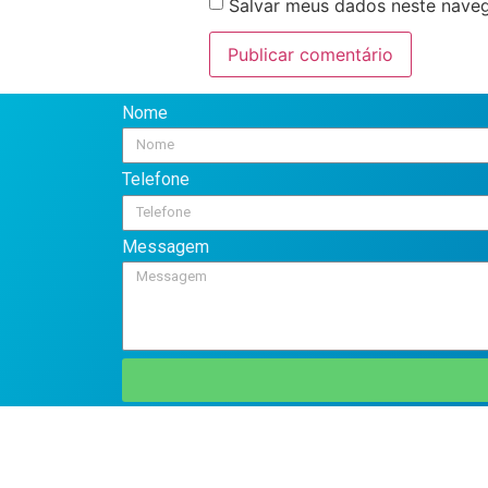
Salvar meus dados neste naveg
Nome
Telefone
Messagem
(24) 998773164